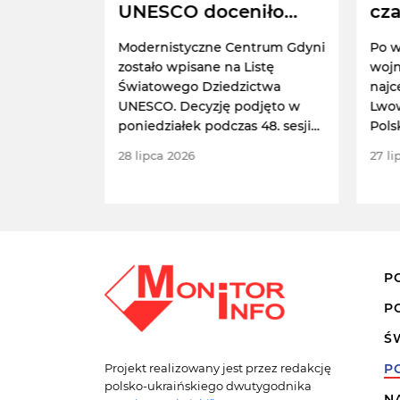
ksu
UNESCO doceniło
cza
Zabrzu
"polską perłę"
ni
ks
Modernistyczne Centrum Gdyni
Po w
SCO
amiennego
zostało wpisane na Listę
wojn
hodzące w
Światowego Dziedzictwa
najc
ctwa
UNESCO. Decyzję podjęto w
Lwow
a Królowa
poniedziałek podczas 48. sesji
Pols
wa Sztolnia
komitetu w
znis
28 lipca 2026
27 li
ia Guido.
południowokoreańskim
Pusanie.
P
P
Ś
Projekt realizowany jest przez redakcję
P
polsko-ukraińskiego dwutygodnika
N