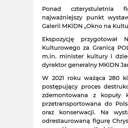
Ponad czterystuletnia f
najważniejszy punkt wysta
Galerii MKiDN „Okno na Kultu
Ekspozycję przygotował N
Kulturowego za Granicą PO
m.in. minister kultury i dzi
dyrektor generalny MKiDN Ja
W 2021 roku ważąca 280 k
postępujący proces destrukc
zdemontowana z kopuły k
przetransportowana do Pol
oraz konserwacji. Na wys
odrestaurowaną figurę Chrys