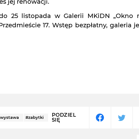
s jej renowacji.
do 25 listopada w Galerii MKiDN „Okno 
Przedmieście 17. Wstęp bezpłatny, galeria je
PODZIEL
wystawa
#zabytki
SIĘ