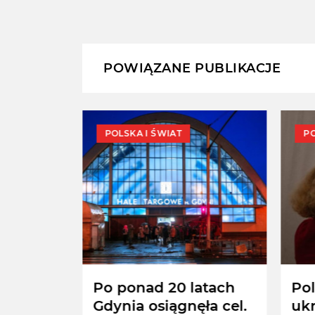
POWIĄZANE PUBLIKACJE
POLSKA I ŚWIAT
PO
ę
Po ponad 20 latach
Pol
 dla
Gdynia osiągnęła cel.
ukr