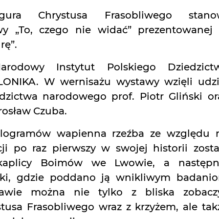
igura Chrystusa Frasobliwego stano
wy „To, czego nie widać” prezentowanej
rę”.
arodowy Instytut Polskiego Dziedzict
LONIKA. W wernisażu wystawy wzięli udzi
edzictwa narodowego prof. Piotr Gliński or
rosław Czuba.
ilogramów wapienna rzeźba ze względu 
ji po raz pierwszy w swojej historii zosta
aplicy Boimów we Lwowie, a następn
ski, gdzie poddano ją wnikliwym badani
tawie można nie tylko z bliska zobacz
tusa Frasobliwego wraz z krzyżem, ale tak