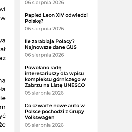
06 sierpnia 2026
wi
Papież Leon XIV odwiedzi
 w
Polskę?
06 sierpnia 2026
wa
Ile zarabiają Polacy?
Najnowsze dane GUS
ał
06 sierpnia 2026
az
Powołano radę
interesariuszy dla wpisu
kompleksu górniczego w
na
Zabrzu na Listę UNESCO
ła
05 sierpnia 2026
ie
Co czwarte nowe auto w
om
Polsce pochodzi z Grupy
yć
Volkswagen
że
05 sierpnia 2026