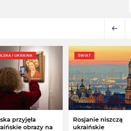
LSKA I UKRAINA
ŚWIAT
ska przyjęła
Rosjanie niszczą
aińskie obrazy na
ukraińskie