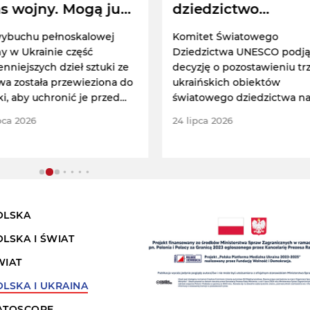
s wojny. Mogą już
dziedzictwo
e wrócić do Lwowa
kulturowe. UNESC
ybuchu pełnoskalowej
Komitet Światowego
alarmuje
y w Ukrainie część
Dziedzictwa UNESCO podją
enniejszych dzieł sztuki ze
decyzję o pozostawieniu tr
a została przewieziona do
ukraińskich obiektów
ki, aby uchronić je przed
światowego dziedzictwa n
zczeniem.
liście dziedzictwa zagrożon
pca 2026
24 lipca 2026
OLSKA
OLSKA I ŚWIAT
WIAT
OLSKA I UKRAINA
ATOSCOPE