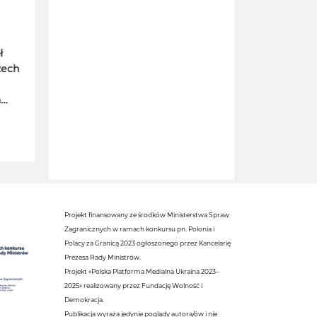
się święto teatru
Starego
O
Od 3. lipca Kraków ponownie
Złoty sygn
ł
stanie się miejscem jednego z
Starego po
zech
największych spotkań teatru
Krakowa. P
ulicznego w tej części Europy.
dzięki pols
a
zlokalizowa
03 lipca 2026
ego.
w niemiec
03 lipca 202
zapoczątko
zwrotu.
Projekt finansowany ze środków Ministerstwa Spraw
Zagranicznych w ramach konkursu pn. Polonia i
Polacy za Granicą 2023 ogłoszonego przez Kancelarię
Prezesa Rady Ministrów.
Projekt «Polska Platforma Medialna Ukraina 2023–
2025» realizowany przez Fundację Wolność i
Demokracja.
Publikacja wyraża jedynie poglądy autora/ów i nie