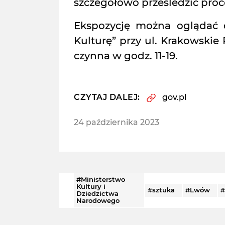
szczegółowo prześledzić proce
Ekspozycję można oglądać 
Kulturę” przy ul. Krakowskie 
czynna w godz. 11-19.
CZYTAJ DALEJ:
gov.pl
24 października 2023
#Ministerstwo
Kultury i
#sztuka
#Lwów
#
Dziedzictwa
Narodowego