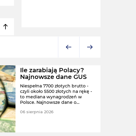
Ile zarabiają Polacy?
Najnowsze dane GUS
Niespełna 7700 złotych brutto -
czyli około 5500 złotych na rękę -
to mediana wynagrodzeń w
Polsce. Najnowsze dane o
zarobkach Polaków przekazał
06 sierpnia 2026
dzisiaj Główny Urząd Statystyczny.
POLS