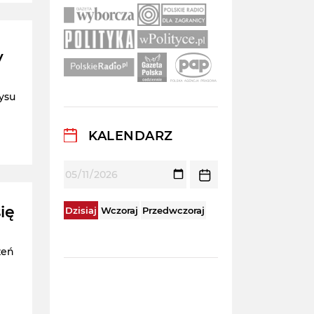
y
zysu
KALENDARZ
ię
Dzisiaj
Wczoraj
Przedwczoraj
zeń