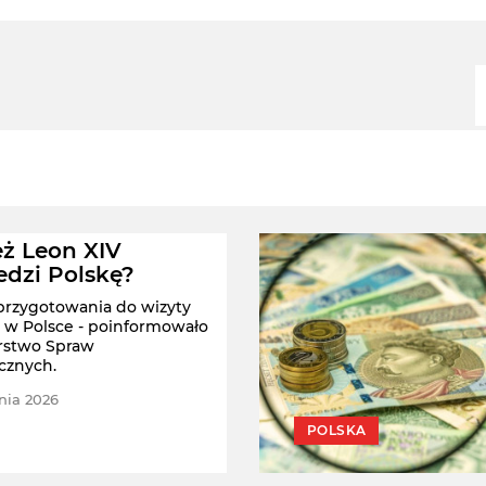
ż Leon XIV
dzi Polskę?
przygotowania do wizyty
 w Polsce - poinformowało
rstwo Spraw
cznych.
nia 2026
POLSKA