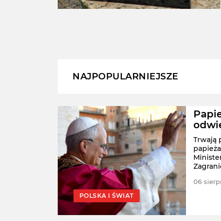
NAJPOPULARNIEJSZE
że
Papie
odwie
lsce
Trwają 
papieża
Ministe
 w Polsce
Zagrani
zacji -
oparte na
06 sierp
POLSKA I ŚWIAT