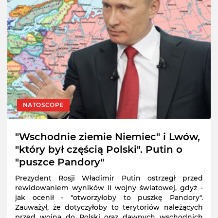
NATOSCOPE
"Wschodnie ziemie Niemiec" i Lwów,
"który był częścią Polski". Putin o
"puszce Pandory"
Prezydent Rosji Władimir Putin ostrzegł przed
rewidowaniem wyników II wojny światowej, gdyż -
jak ocenił - "otworzyłoby to puszkę Pandory".
Zauważył, że dotyczyłoby to terytoriów należących
przed wojną do Polski oraz dawnych wschodnich