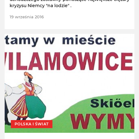
kryzysu Niemcy "na lodzie" .
19 września 2016
POLSKA I ŚWIAT