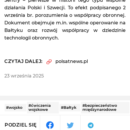
Sentry – pierwsze w historii tego typu wspólne
działania Polski i Szwecji. To efekt podpisanego 2
września br. porozumienia o współpracy obronnej.
Dokument obejmuje m.in. wspólne operowanie na
Bałtyku oraz rozwój współpracy w dziedzinie
technologii obronnych.
CZYTAJ DALEJ:
polsatnews.pl
23 września 2025
#ćwiczenia
#bezpieczeństwo
#wojsko
#Bałtyk
wojskowe
międzynarodowe
PODZIEL SIĘ