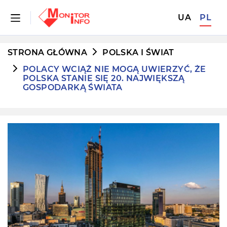
UA
PL
STRONA GŁÓWNA
POLSKA I ŚWIAT
POLACY WCIĄŻ NIE MOGĄ UWIERZYĆ, ŻE
POLSKA STANIE SIĘ 20. NAJWIĘKSZĄ
GOSPODARKĄ ŚWIATA