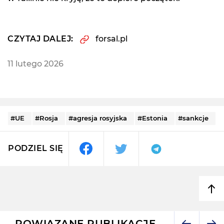
CZYTAJ DALEJ:
forsal.pl
11 lutego 2026
#UE
#Rosja
#agresja rosyjska
#Estonia
#sankcje
PODZIEL SIĘ
POWIĄZANE PUBLIKACJE