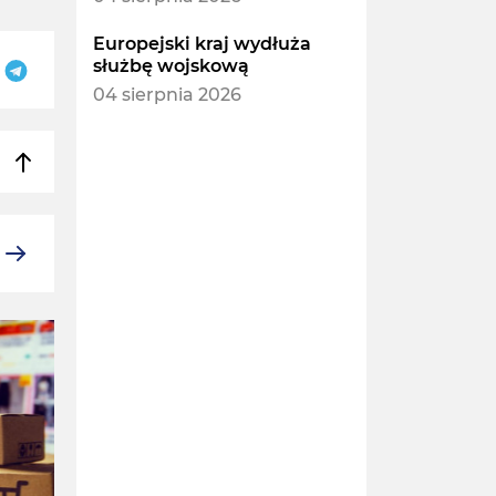
Europejski kraj wydłuża
służbę wojskową
04 sierpnia 2026
POLSKA
POLSKA I