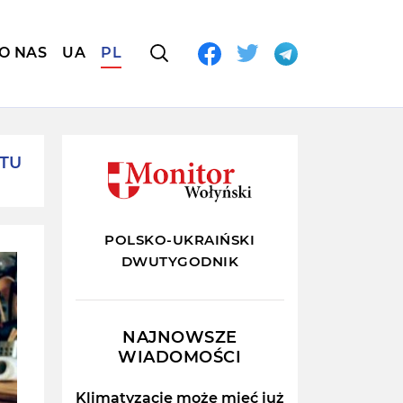
O NAS
UA
PL
ETU
POLSKO-UKRAIŃSKI
DWUTYGODNIK
NAJNOWSZE
WIADOMOŚCI
Klimatyzację może mieć już