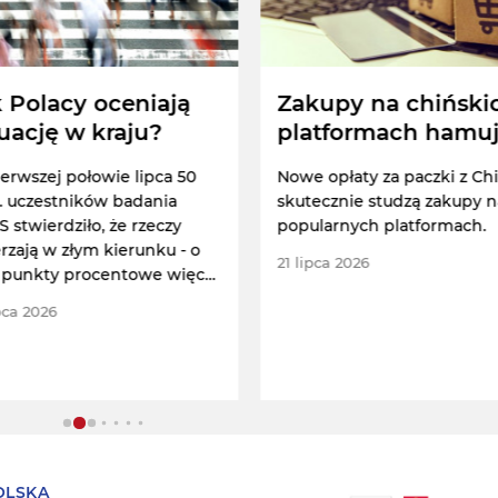
 Polacy oceniają
Zakupy na chiński
uację w kraju?
platformach hamu
erwszej połowie lipca 50
Nowe opłaty za paczki z Ch
. uczestników badania
skutecznie studzą zakupy n
 stwierdziło, że rzeczy
popularnych platformach.
rzają w złym kierunku - o
21 lipca 2026
punkty procentowe więcej
w czerwcu.
pca 2026
OLSKA