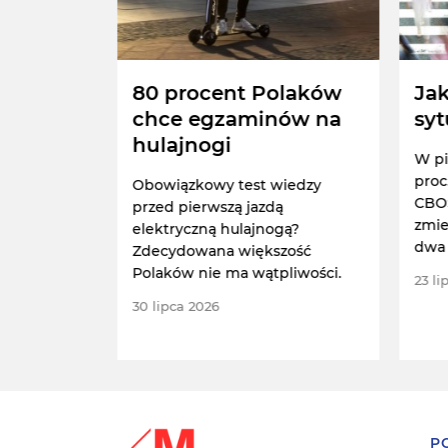
zba
80 procent Polaków
Jak
nuje z
chce egzaminów na
syt
hulajnogi
W pi
proc
 deklaruje,
Obowiązkowy test wiedzy
CBOS
gnowało z
przed pierwszą jazdą
zmie
elektryczną hulajnogą?
dwa 
a CBOS.
Zdecydowana większość
niż 
Polaków nie ma wątpliwości.
23 li
30 lipca 2026
P