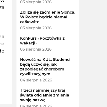
ów
05 sierpnia 2026
za
Zbliża się zaćmienie Słońca.
W Polsce będzie niemal
całkowite
05 sierpnia 2026
na
Konkurs «Pocztówka z
pa
wakacji»
05 sierpnia 2026
do
Nowość na KUL. Studenci
będą uczyć się, jak
zapobiegać chorobom
cywilizacyjnym
04 sierpnia 2026
Trzeci najmniejszy kraj
świata oficjalnie zmienia
swoją nazwę
04 sierpnia 2026