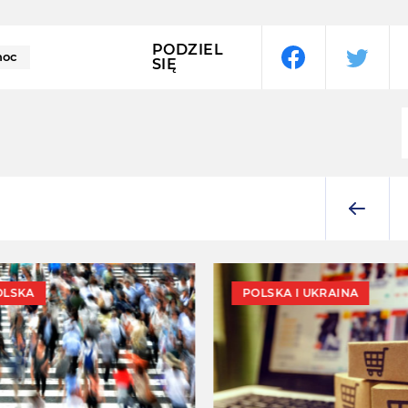
PODZIEL
noc
SIĘ
OLSKA
POLSKA I UKRAINA