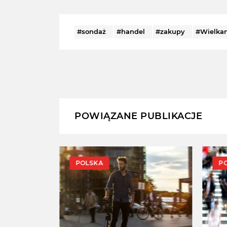
#sondaż
#handel
#zakupy
#Wielka
POWIĄZANE PUBLIKACJE
POLSKA
P