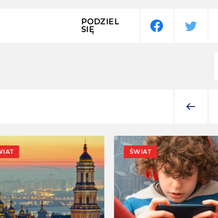
PODZIEL
SIĘ
WIAT
ŚWIAT