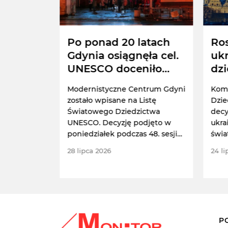
ę
Po ponad 20 latach
Ros
 dla
Gdynia osiągnęła cel.
ukr
ksu
UNESCO doceniło
dz
Zabrzu
"polską perłę"
ku
ks
Modernistyczne Centrum Gdyni
Kom
SCO
al
amiennego
zostało wpisane na Listę
Dzie
hodzące w
Światowego Dziedzictwa
decy
ctwa
UNESCO. Decyzję podjęto w
ukra
a Królowa
poniedziałek podczas 48. sesji
świa
wa Sztolnia
komitetu w
liśc
28 lipca 2026
24 l
ia Guido.
południowokoreańskim
Pusanie.
P