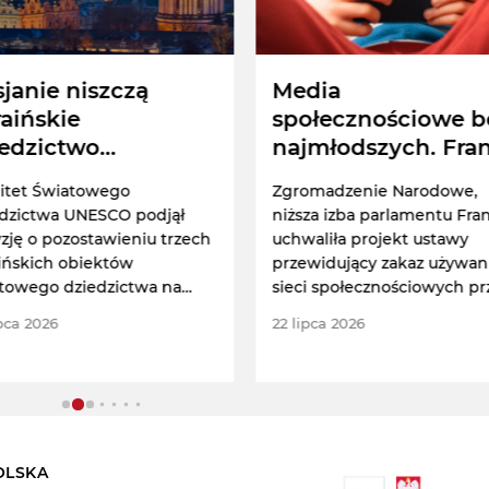
janie niszczą
Media
aińskie
społecznościowe b
iedzictwo
najmłodszych. Fra
lturowe. UNESCO
wprowadziła zakaz
itet Światowego
Zgromadzenie Narodowe,
armuje
dzictwa UNESCO podjął
niższa izba parlamentu Fran
zję o pozostawieniu trzech
uchwaliła projekt ustawy
ińskich obiektów
przewidujący zakaz używan
towego dziedzictwa na
sieci społecznościowych pr
ie dziedzictwa zagrożonego.
dzieci w wieku poniżej 15 la
ipca 2026
22 lipca 2026
OLSKA