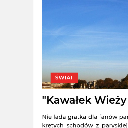
ŚWIAT
"Kawałek Wieży 
Nie lada gratka dla fanów par
krętych schodów z paryskiej