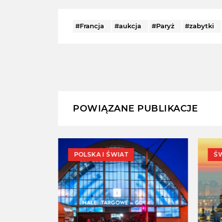
#Francja
#aukcja
#Paryż
#zabytki
POWIĄZANE PUBLIKACJE
POLSKA I ŚWIAT
Ś