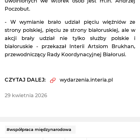
uwolnionych we wtorek osób jest m.in. Andrzej
Poczobut.
- W wymianie brało udział pięciu więźniów ze
strony polskiej, pięciu ze strony białoruskiej, ale w
akcji brały udział nie tylko służby polskie i
białoruskie - przekazał Interii Artsiom Brukhan,
przewodniczący Rady Koordynacyjnej Białorusi.
CZYTAJ DALEJ:
wydarzenia.interia.pl
29 kwietnia 2026
#współpraca międzynarodowa