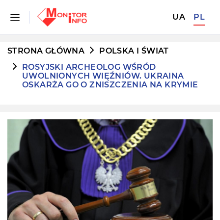
UA
PL
STRONA GŁÓWNA
POLSKA I ŚWIAT
ROSYJSKI ARCHEOLOG WŚRÓD
UWOLNIONYCH WIĘŹNIÓW. UKRAINA
OSKARŻA GO O ZNISZCZENIA NA KRYMIE