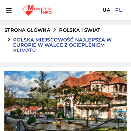
UA
PL
STRONA GŁÓWNA
POLSKA I ŚWIAT
POLSKA MIEJSCOWOŚĆ NAJLEPSZA W
EUROPIE W WALCE Z OCIEPLENIEM
KLIMATU