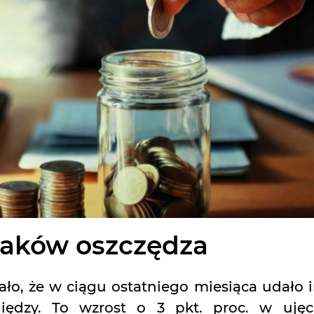
laków oszczędza
ało, że w ciągu ostatniego miesiąca udało 
niędzy. To wzrost o 3 pkt. proc. w ujęc