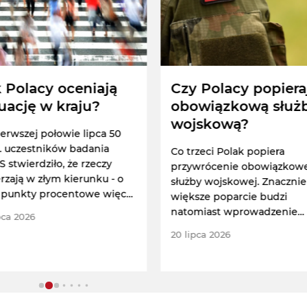
 Polacy oceniają
Czy Polacy popiera
uację w kraju?
obowiązkową służ
wojskową?
erwszej połowie lipca 50
. uczestników badania
Co trzeci Polak popiera
 stwierdziło, że rzeczy
przywrócenie obowiązkow
rzają w złym kierunku - o
służby wojskowej. Znacznie
punkty procentowe więcej
większe poparcie budzi
w czerwcu.
natomiast wprowadzenie
pca 2026
powszechnych szkoleń
20 lipca 2026
wojskowych dla kobiet i
mężczyzn – wynika z nowe
sondażu.