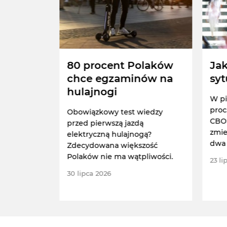
zba
80 procent Polaków
Jak
nuje z
chce egzaminów na
syt
hulajnogi
W pi
proc
 deklaruje,
Obowiązkowy test wiedzy
CBOS
gnowało z
przed pierwszą jazdą
zmie
elektryczną hulajnogą?
dwa 
a CBOS.
Zdecydowana większość
niż 
Polaków nie ma wątpliwości.
23 li
30 lipca 2026