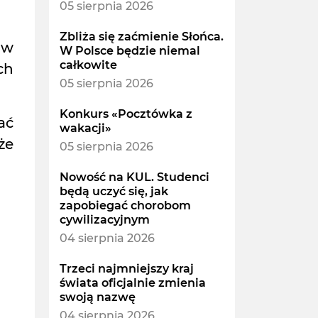
05 sierpnia 2026
Zbliża się zaćmienie Słońca.
ów
W Polsce będzie niemal
całkowite
ch
05 sierpnia 2026
Konkurs «Pocztówka z
ać
wakacji»
że
05 sierpnia 2026
Nowość na KUL. Studenci
będą uczyć się, jak
zapobiegać chorobom
cywilizacyjnym
04 sierpnia 2026
Trzeci najmniejszy kraj
świata oficjalnie zmienia
swoją nazwę
04 sierpnia 2026