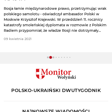
Rosja łamie międzynarodowe prawo, przetrzymując wrak
polskiego samolotu - oświadczył ambasador Polski w
Moskwie Krzysztof Krajewski. W przeddzień 11. rocznicy
katastrofy smoleńskiej dyplomata w rozmowie z Polskim
Radiem przypomniał, że władze Rosji nie dotrzymały
także obietnicy wzniesienia pomnika w hołdzie ofiarom
09 kwietnia 2021
tragedii z 10 kwietnia 2010 roku.
POLSKO-UKRAIŃSKI DWUTYGODNIK
NAJNOWSZE WIADOMOŚCI