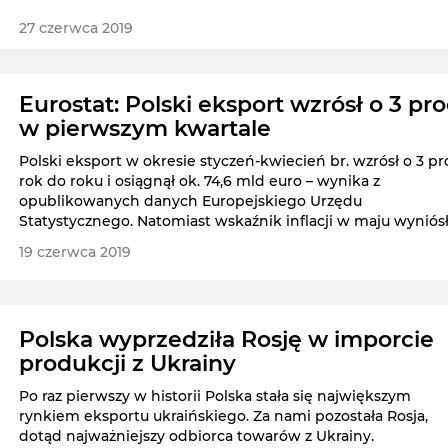
27 czerwca 2019
Eurostat: Polski eksport wzrósł o 3 pro
w pierwszym kwartale
Polski eksport w okresie styczeń-kwiecień br. wzrósł o 3 pr
rok do roku i osiągnął ok. 74,6 mld euro – wynika z
opublikowanych danych Europejskiego Urzędu
Statystycznego. Natomiast wskaźnik inflacji w maju wyniós
dla Polski 2,2 proc.
19 czerwca 2019
Polska wyprzedziła Rosję w imporcie
produkcji z Ukrainy
Po raz pierwszy w historii Polska stała się największym
rynkiem eksportu ukraińskiego. Za nami pozostała Rosja,
dotąd najważniejszy odbiorca towarów z Ukrainy.