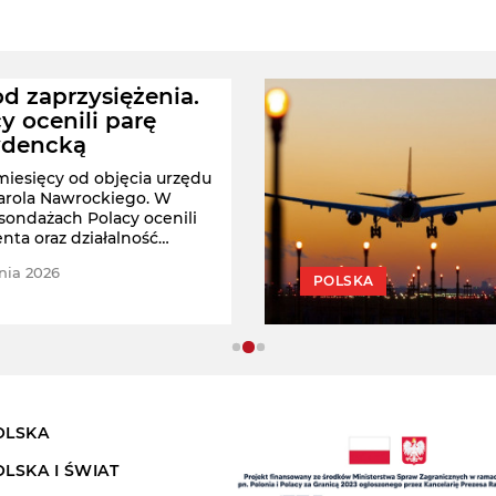
d zaprzysiężenia.
y ocenili parę
ydencką
 miesięcy od objęcia urzędu
arola Nawrockiego. W
ondażach Polacy ocenili
nta oraz działalność
ej damy.
nia 2026
POLSKA
OLSKA
OLSKA I ŚWIAT