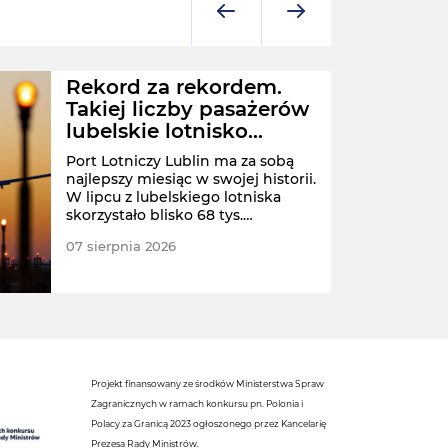
Rekord za rekordem.
Takiej liczby pasażerów
lubelskie lotnisko
jeszcze nie odprawiło
Port Lotniczy Lublin ma za sobą
najlepszy miesiąc w swojej historii.
W lipcu z lubelskiego lotniska
skorzystało blisko 68 tys.
pasażerów.
07 sierpnia 2026
POLS
Projekt finansowany ze środków Ministerstwa Spraw
Zagranicznych w ramach konkursu pn. Polonia i
Polacy za Granicą 2023 ogłoszonego przez Kancelarię
Prezesa Rady Ministrów.