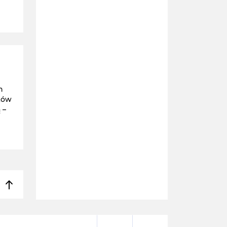
h
eków
 –