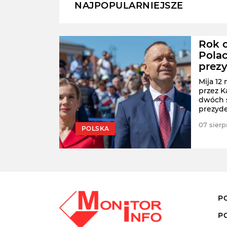
NAJPOPULARNIEJSZE
Polki
Rok o
Polac
prez
ych
ost"
Mija 12
dnak w
przez K
też
dwóch s
prezyde
pierwsz
jwiększych
07 sierp
POLSKA
raju.
P
P