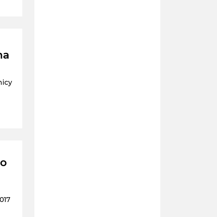
na
nicy
do
017