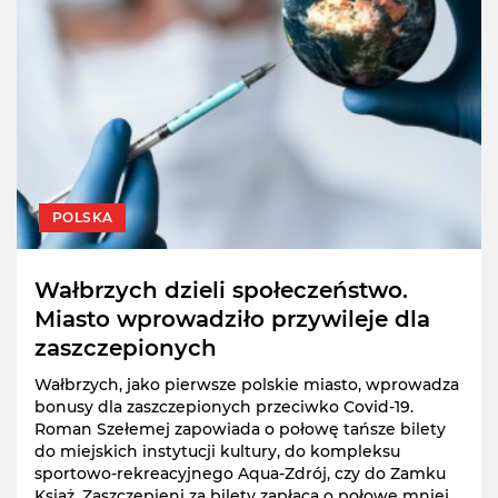
POLSKA
Wałbrzych dzieli społeczeństwo.
Miasto wprowadziło przywileje dla
zaszczepionych
Wałbrzych, jako pierwsze polskie miasto, wprowadza
bonusy dla zaszczepionych przeciwko Covid-19.
Roman Szełemej zapowiada o połowę tańsze bilety
do miejskich instytucji kultury, do kompleksu
sportowo-rekreacyjnego Aqua-Zdrój, czy do Zamku
Książ. Zaszczepieni za bilety zapłacą o połowę mniej.