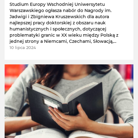
Studium Europy Wschodniej Uniwersytetu
Warszawskiego ogłasza nabór do Nagrody im.
Jadwigi i Zbigniewa Kruszewskich dla autora
najlepszej pracy doktorskiej z obszaru nauk
humanistycznych i społecznych, dotyczącej
problematyki granic w XX wieku między Polską z
jednej strony a Niemcami, Czechami, Słowacją,
Ukrainą, Białorusią, Litwą lub Związkiem Sowieckim
10 lipca 2024
(Rosją) z drugiej.