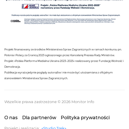
Projekt finansowany ze środków Ministerstwa Spraw Zagranicznych w ramach konkursu pn.
Polonia i Polacy za Granicą 2023 ogłoszonego przez Kancelarię Prezesa Rady Ministrów.
Projekt «Polska Platforma Medialna Ukraina 2023–2025» realizowany przez Fundację Wolność i
Demokracja.
Publikacja wyraża jedynie poglądy autora/ów i nie może być utożsamiana z oficjalnym
stanowiskiem Ministerstwa Spraw Zagranicznych.
Wszelkie prawa zastrzeżone © 2026 Monitor Info
O nas
Dla partnerów
Polityka prywatności
Projekt i realizacja:
«Studio Trek»