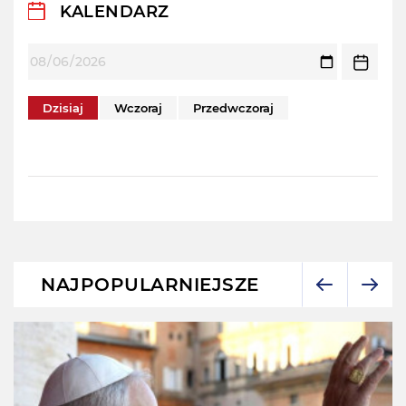
KALENDARZ
Dzisiaj
Wczoraj
Przedwczoraj
NAJPOPULARNIEJSZE