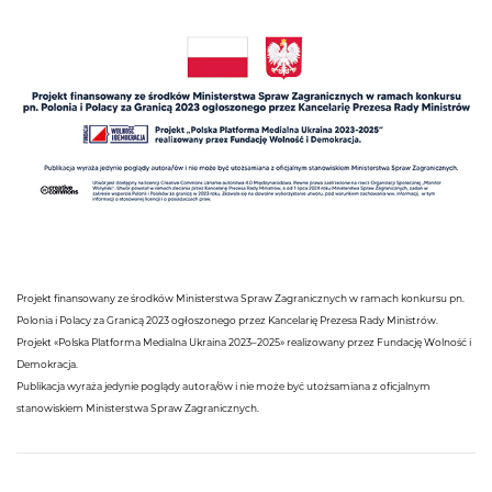
Projekt finansowany ze środków Ministerstwa Spraw Zagranicznych w ramach konkursu pn.
Polonia i Polacy za Granicą 2023 ogłoszonego przez Kancelarię Prezesa Rady Ministrów.
Projekt «Polska Platforma Medialna Ukraina 2023–2025» realizowany przez Fundację Wolność i
Demokracja.
Publikacja wyraża jedynie poglądy autora/ów i nie może być utożsamiana z oficjalnym
stanowiskiem Ministerstwa Spraw Zagranicznych.