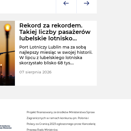
Rekord za rekordem.
Takiej liczby pasażerów
lubelskie lotnisko
jeszcze nie odprawiło
Port Lotniczy Lublin ma za sobą
najlepszy miesiąc w swojej historii.
W lipcu z lubelskiego lotniska
skorzystało blisko 68 tys.
pasażerów.
07 sierpnia 2026
POLS
Projekt finansowany ze środków Ministerstwa Spraw
Zagranicznych w ramach konkursu pn. Polonia i
Polacy za Granicą 2023 ogłoszonego przez Kancelarię
Prezesa Rady Ministrów.