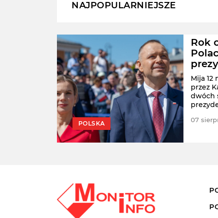
NAJPOPULARNIEJSZE
Polki
Rok o
Polac
prez
ych
ost"
Mija 12
dnak w
przez K
też
dwóch s
prezyde
pierwsz
jwiększych
07 sierp
POLSKA
raju.
P
P