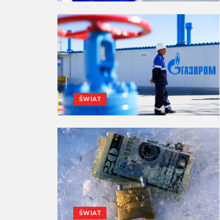
ŚWIAT
ŚWIAT