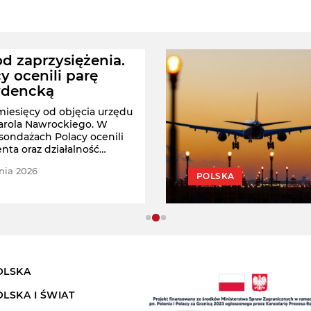
d zaprzysiężenia.
y ocenili parę
ydencką
 miesięcy od objęcia urzędu
arola Nawrockiego. W
ondażach Polacy ocenili
nta oraz działalność
ej damy.
nia 2026
POLSKA
OLSKA
OLSKA I ŚWIAT