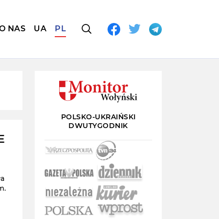
O NAS
UA
PL
POLSKO-UKRAIŃSKI
DWUTYGODNIK
E
ła
m.