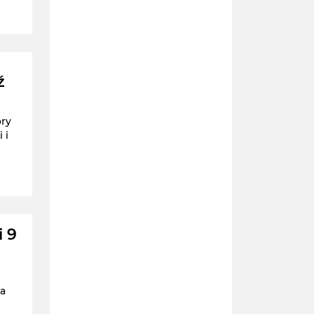
ź
óry
 i
i 9
na