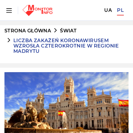
UA
PL
STRONA GŁÓWNA
ŚWIAT
LICZBA ZAKAŻEŃ KORONAWIRUSEM
WZROSŁA CZTEROKROTNIE W REGIONIE
MADRYTU