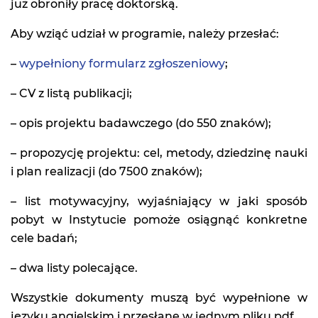
już obroniły pracę doktorską.
Aby wziąć udział w programie, należy przesłać:
–
wypełniony formularz zgłoszeniowy
;
– CV z listą publikacji;
– opis projektu badawczego (do 550 znaków);
– propozycję projektu: cel, metody, dziedzinę nauki
i plan realizacji (do 7500 znaków);
– list motywacyjny, wyjaśniający w jaki sposób
pobyt w Instytucie pomoże osiągnąć konkretne
cele badań;
– dwa listy polecające.
Wszystkie dokumenty muszą być wypełnione w
języku angielskim i przesłane w jednym pliku pdf.