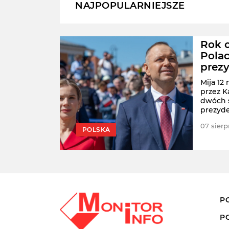
NAJPOPULARNIEJSZE
Polki
Rok o
Polac
prez
ych
ost"
Mija 12
dnak w
przez K
też
dwóch s
prezyde
pierwsz
jwiększych
07 sierp
POLSKA
raju.
P
P