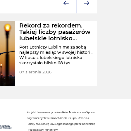
Rekord za rekordem.
Takiej liczby pasażerów
lubelskie lotnisko
jeszcze nie odprawiło
Port Lotniczy Lublin ma za sobą
najlepszy miesiąc w swojej historii.
W lipcu z lubelskiego lotniska
skorzystało blisko 68 tys.
pasażerów.
07 sierpnia 2026
POLS
Projekt finansowany ze środków Ministerstwa Spraw
Zagranicznych w ramach konkursu pn. Polonia i
Polacy za Granicą 2023 ogłoszonego przez Kancelarię
Prezesa Rady Ministrów.