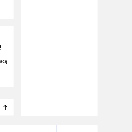
ą
.
racę