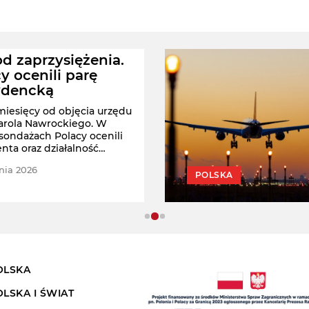
d zaprzysiężenia.
y ocenili parę
ydencką
 miesięcy od objęcia urzędu
arola Nawrockiego. W
ondażach Polacy ocenili
nta oraz działalność
ej damy.
nia 2026
POLSKA
OLSKA
OLSKA I ŚWIAT