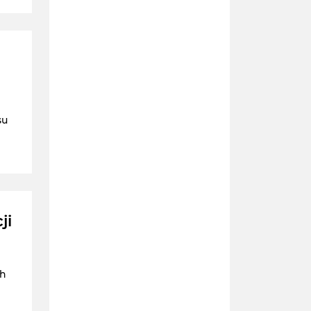
su
ji
ch