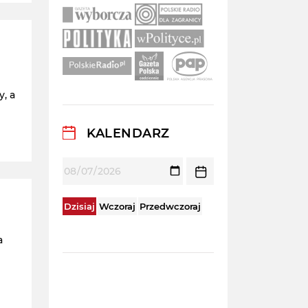
, a
KALENDARZ
Dzisiaj
Wczoraj
Przedwczoraj
a