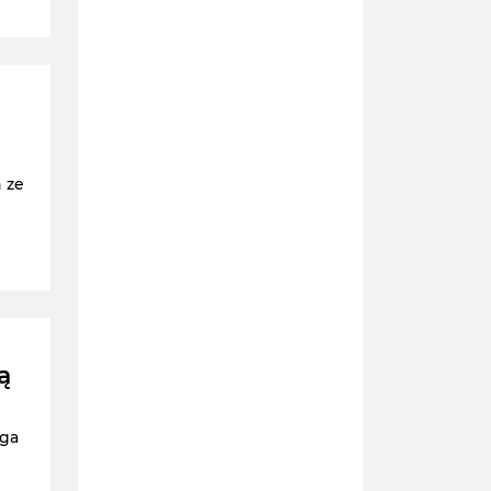
 ze
ą
rga