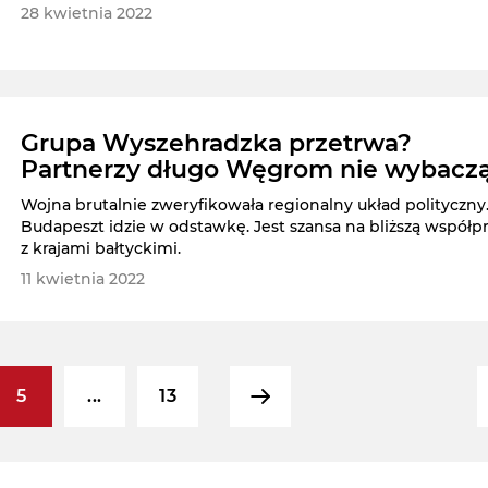
28 kwietnia 2022
Grupa Wyszehradzka przetrwa?
Partnerzy długo Węgrom nie wybacz
Wojna brutalnie zweryfikowała regionalny układ polityczny
Budapeszt idzie w odstawkę. Jest szansa na bliższą współp
z krajami bałtyckimi.
11 kwietnia 2022
5
...
13