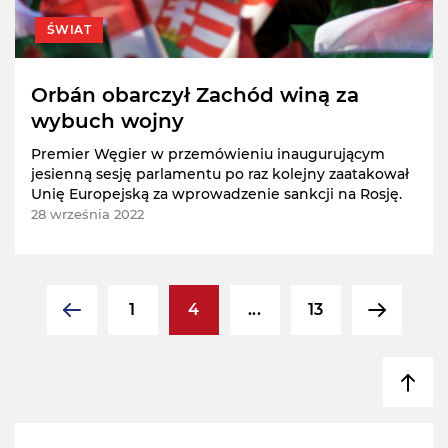
ŚWIAT
Orbán obarczył Zachód winą za
wybuch wojny
Premier Węgier w przemówieniu inaugurującym
jesienną sesję parlamentu po raz kolejny zaatakował
Unię Europejską za wprowadzenie sankcji na Rosję.
28 września 2022
1
4
...
13