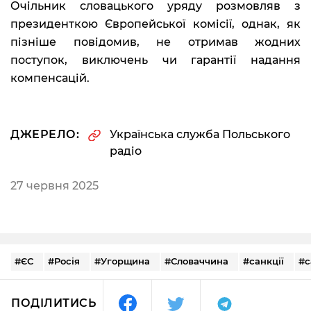
Очільник словацького уряду розмовляв з
президенткою Європейської комісії, однак, як
пізніше повідомив, не отримав жодних
поступок, виключень чи гарантії надання
компенсацій.
ДЖЕРЕЛО:
Українська служба Польського
радіо
27 червня 2025
#ЄС
#Росія
#Угорщина
#Словаччина
#санкції
#с
ПОДІЛИТИСЬ