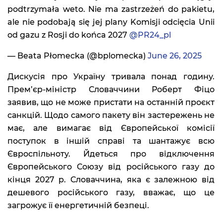
podtrzymała weto. Nie ma zastrzeżeń do pakietu,
ale nie podobają się jej plany Komisji odcięcia Unii
od gazu z Rosji do końca 2027
@PR24_pl
— Beata Płomecka (@bplomecka)
June 26, 2025
Дискусія про Україну тривала понад годину.
Прем’єр-міністр Словаччини Роберт Фіцо
заявив, що не може пристати на останній проєкт
санкцій. Щодо самого пакету він застережень не
має, але вимагає від Європейської комісії
поступок в іншій справі та шантажує всю
Євроспільноту. Йдеться про відключення
Європейського Союзу від російського газу до
кінця 2027 р. Словаччина, яка є залежною від
дешевого російського газу, вважає, що це
загрожує її енергетичній безпеці.