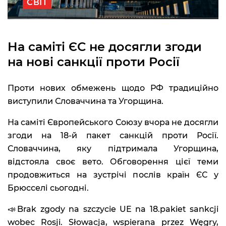
СВІТ
На саміті ЄС не досягли згоди
на нові санкції проти Росії
Проти нових обмежень щодо РФ традиційно
виступили Словаччина та Угорщина.
На саміті Європейського Союзу вчора не досягли
згоди на 18-й пакет санкцій проти Росії.
Словаччина, яку підтримала Угорщина,
відстояла своє вето. Обговорення цієї теми
продовжиться на зустрічі послів країн ЄС у
Брюсселі сьогодні.
📣Brak zgody na szczycie UE na 18.pakiet sankcji
wobec Rosji. Słowacja, wspierana przez Węgry,