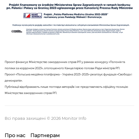
Проєкт фінансує Міністерство закордонних справ РП у рамках конкурсу «Полонія та
поляки за кордоном 2023», оголошеного Канцелярією голови Ради міністрів РП.
Проєкт «Польська медійна платформа – Україна 2023–2025» реалізує фундація «Свобода і
демократія».
Публікації відображають лише погляди автора/ів і не представляють офіційну позицію
Міністерства закордонних справ РП.
Всі права захищені © 2026 Monitor Info
Про нас
Партнерам