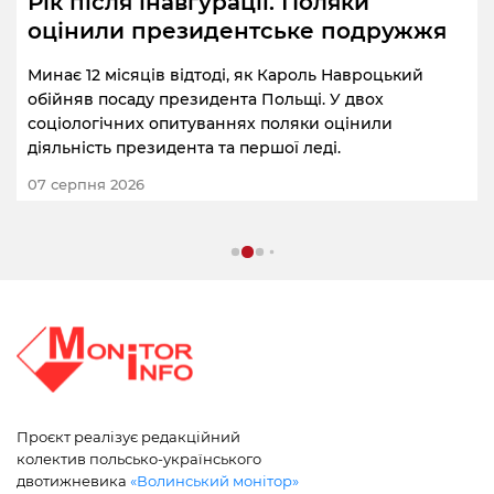
Рік після інавгурації. Поляки
оцінили президентське подружжя
Минає 12 місяців відтоді, як Кароль Навроцький
обійняв посаду президента Польщі. У двох
соціологічних опитуваннях поляки оцінили
діяльність президента та першої леді.
07 серпня 2026
Проєкт реалізує редакційний
колектив польсько-українського
двотижневика
«Волинський монітор»