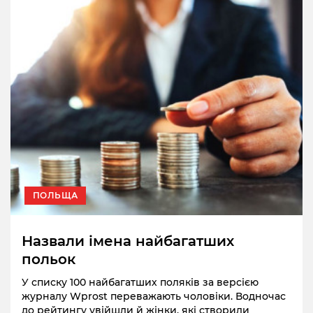
ПОЛЬЩА
Назвали імена найбагатших
польок
У списку 100 найбагатших поляків за версією
журналу Wprost переважають чоловіки. Водночас
до рейтингу увійшли й жінки, які створили