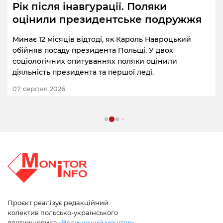
Рік після інавгурації. Поляки
оцінили президентське подружжя
Минає 12 місяців відтоді, як Кароль Навроцький
обійняв посаду президента Польщі. У двох
соціологічних опитуваннях поляки оцінили
діяльність президента та першої леді.
07 серпня 2026
Проєкт реалізує редакційний
колектив польсько-українського
двотижневика
«Волинський монітор»