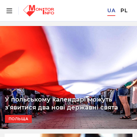
UA
PL
У польському календарі можуть
з’явитися два нові державні свята
ПОЛЬЩА