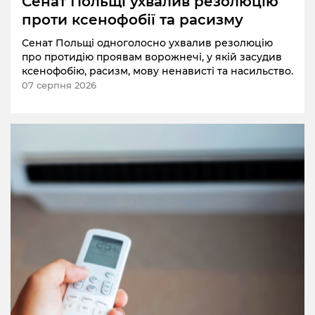
Сенат Польщі ухвалив резолюцію
проти ксенофобії та расизму
Сенат Польщі одноголосно ухвалив резолюцію
про протидію проявам ворожнечі, у якій засудив
ксенофобію, расизм, мову ненависті та насильство.
07 серпня 2026