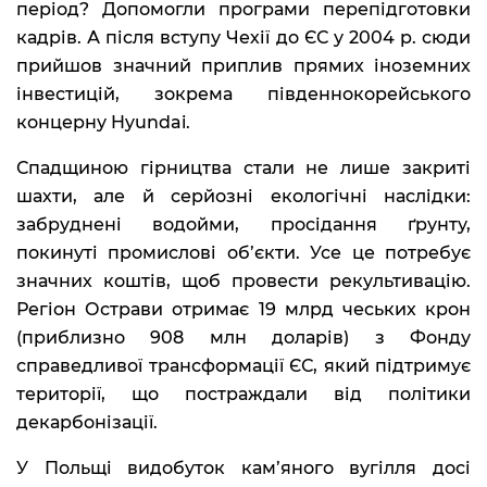
період? Допомогли програми перепідготовки
кадрів. А після вступу Чехії до ЄС у 2004 р. сюди
прийшов значний приплив прямих іноземних
інвестицій, зокрема південнокорейського
концерну Hyundai.
Спадщиною гірництва стали не лише закриті
шахти, але й серйозні екологічні наслідки:
забруднені водойми, просідання ґрунту,
покинуті промислові об’єкти. Усе це потребує
значних коштів, щоб провести рекультивацію.
Регіон Острави отримає 19 млрд чеських крон
(приблизно 908 млн доларів) з Фонду
справедливої трансформації ЄС, який підтримує
території, що постраждали від політики
декарбонізації.
У Польщі видобуток кам’яного вугілля досі