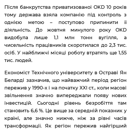
Після банкрутства приватизованої OKD 10 років
тому держава взяла компанію під контроль з
однією метою – поступово припинити її
діяльність. До жовтня минулого року OKD
видобула лише 1,1 млн тонн вугілля, а
чисельність працівників скоротилася до 2,3 тис.
осіб. У найближчі місяці роботу втратять ще 1,55
тис. людей.
Економіст Технічного університету в Остраві Ян
Беларді зазначив, що найважчий період регіон
пережив у 1990-х і на початку XXI ст., коли масові
звільнення значно випереджали появу нових
інвестицій. Сьогодні рівень безробіття там
становить 6,6 %. Це вище за середній показник у
країні, але значно нижче, ніж за рівні часів
трансформації. Як регіон пережив найгірший