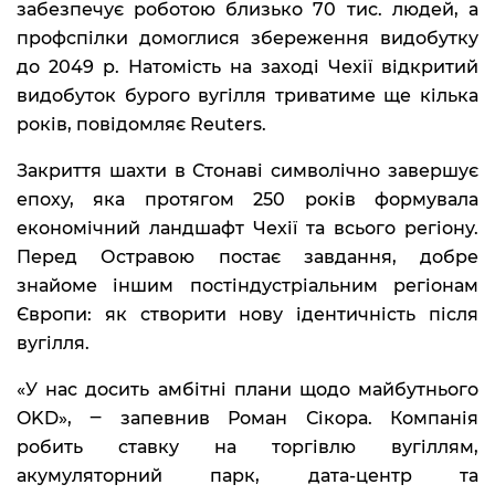
забезпечує роботою близько 70 тис. людей, а
профспілки домоглися збереження видобутку
до 2049 р. Натомість на заході Чехії відкритий
видобуток бурого вугілля триватиме ще кілька
років, повідомляє Reuters.
Закриття шахти в Стонаві символічно завершує
епоху, яка протягом 250 років формувала
економічний ландшафт Чехії та всього регіону.
Перед Остравою постає завдання, добре
знайоме іншим постіндустріальним регіонам
Європи: як створити нову ідентичність після
вугілля.
«У нас досить амбітні плани щодо майбутнього
OKD», ‒ запевнив Роман Сікора. Компанія
робить ставку на торгівлю вугіллям,
акумуляторний парк, дата-центр та