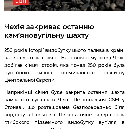
СВІТ
Чехія закриває останню
кам’яновугільну шахту
250 років історії видобутку цього палива в країні
завершуються в січні. На північному сході Чехії
добігає кінця історія, яка понад 250 років була
рушійною силою промислового розвитку
Центральної Європи.
Наприкінці січня буде закрита остання шахта
кам’яного вугілля в Чехії. Це копальня CSM у
Стонаві, що розташована безпосередньо біля
кордону з Польщею. Це остаточне завершення
глибокого підземного видобутку вугілля в