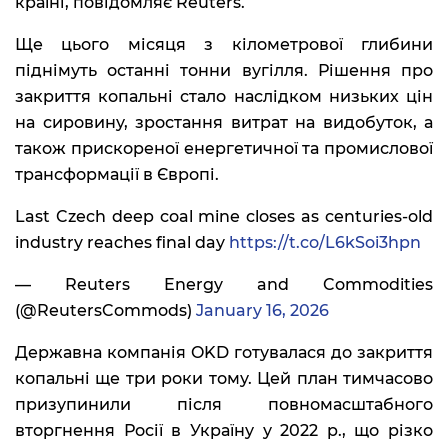
країні, повідомляє Reuters.
Ще цього місяця з кілометрової глибини
піднімуть останні тонни вугілля. Рішення про
закриття копальні стало наслідком низьких цін
на сировину, зростання витрат на видобуток, а
також прискореної енергетичної та промислової
трансформації в Європі.
Last Czech deep coal mine closes as centuries-old
industry reaches final day
https://t.co/L6kSoi3hpn
— Reuters Energy and Commodities
(@ReutersCommods)
January 16, 2026
Державна компанія OKD готувалася до закриття
копальні ще три роки тому. Цей план тимчасово
призупинили після повномасштабного
вторгнення Росії в Україну у 2022 р., що різко