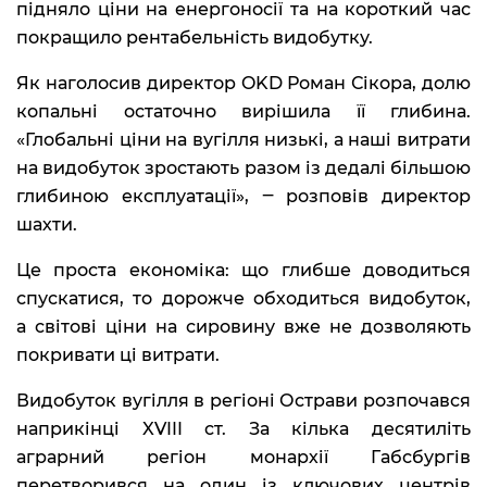
підняло ціни на енергоносії та на короткий час
покращило рентабельність видобутку.
Як наголосив директор OKD Роман Сікора, долю
копальні остаточно вирішила її глибина.
«Глобальні ціни на вугілля низькі, а наші витрати
на видобуток зростають разом із дедалі більшою
глибиною експлуатації», ‒ розповів директор
шахти.
Це проста економіка: що глибше доводиться
спускатися, то дорожче обходиться видобуток,
а світові ціни на сировину вже не дозволяють
покривати ці витрати.
Видобуток вугілля в регіоні Острави розпочався
наприкінці XVIII ст. За кілька десятиліть
аграрний регіон монархії Габсбургів
перетворився на один із ключових центрів