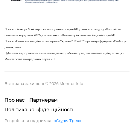
Проєкт фінансує Міністерство закордонних справ РП у рамках конкурсу «Полонія та
поляки за кордоном 2023», оголошеного Канцелярією голови Ради міністрів РП.
Проєкт «Польська медійна платформа – Україна 2023–2025» реалізує фундація «Свобода і
демократія».
Публікації відображають лише погляди автора/ів і не представляють офіційну позицію
Міністерства закордонних справ РП.
Всі права захищені © 2026 Monitor Info
Про нас
Партнерам
Політика конфіденційності
Розробка та підтримка:
«Студія Трек»