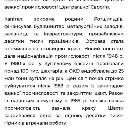
важкої промисловості Центральної Європи.
Капітал, зокрема родини Ротшильдів,
фінансував будівництво металургійних заводів,
залізниць та інфраструктури, приваблюючи
десятки тисяч працівників. Острава стала
промисловою столицею краю. Новий поштовх
дала націоналізація промисловості після 1948 р.
У 1980-х рр. у вугільному басейні працювали
понад 100 тис. шахтарів, а OKD видобувала до 25
млн тонн вугілля на рік. Цей світ почав стрімко
руйнуватися після 1989 р. разом із занепадом
важкої промисловості та закриттям шахт. Разом
із падінням комунізму в 1989 р. чеська важка
промисловість зазнала краху. Шахти
закривалися одна за одною, десятки тисяч
гірників втрачали роботу.