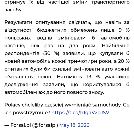
стримує їх від частішої зміни транспортного
засобу.
Результати опитування свідчать, що навіть за
відсутності бюджетних обмежень лише 9 %
польських водіїв змінювали б автомобіль
частіше, ніж раз на два роки. Найбільше
респондентів (30 %) заявили, що купували б
новий автомобіль кожні три-чотири роки, а 20 %
опитаних були би схильні змінювати авто кожні
пʼять-шість років. Натомість 13 % учасників
дослідження заявили, що користувалися б
автомобілем аж до його повного зносу.
Polacy chcieliby częściej wymieniać samochody. Co
ich powstrzymuje?
https://t.co/h1gaV2oJSV
— Forsal.pl (@forsalpl)
May 18, 2026