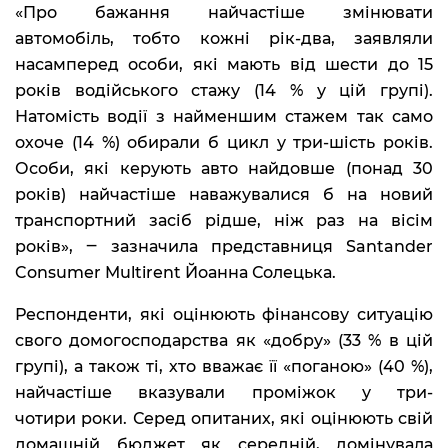
«Про бажання найчастіше змінювати
автомобіль, тобто кожні рік-два, заявляли
насамперед особи, які мають від шести до 15
років водійського стажу (14 % у цій групі).
Натомість водії з найменшим стажем так само
охоче (14 %) обирали б цикл у три-шість років.
Особи, які керують авто найдовше (понад 30
років) найчастіше наважувалися б на новий
транспортний засіб рідше, ніж раз на вісім
років», ‒ зазначила представниця Santander
Consumer Multirent Йоанна Солецька.
Респонденти, які оцінюють фінансову ситуацію
свого домогосподарства як «добру» (33 % в цій
групі), а також ті, хто вважає її «поганою» (40 %),
найчастіше вказували проміжок у три-
чотири роки. Серед опитаних, які оцінюють свій
домашній бюджет як середній, домінувала