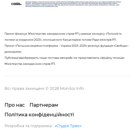
Проєкт фінансує Міністерство закордонних справ РП у рамках конкурсу «Полонія та
поляки за кордоном 2023», оголошеного Канцелярією голови Ради міністрів РП.
Проєкт «Польська медійна платформа – Україна 2023–2025» реалізує фундація «Свобода і
демократія».
Публікації відображають лише погляди автора/ів і не представляють офіційну позицію
Міністерства закордонних справ РП.
Всі права захищені © 2026 Monitor Info
Про нас
Партнерам
Політика конфіденційності
Розробка та підтримка:
«Студія Трек»