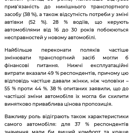
прив’язаність до нинішнього транспортного
засобу (38 %), а також відсутність потреби у зміні
автівки (52 %). 28 % водіїв, що керують
автомобілями від 16 до 30 років побоюються
несправностей у новому автомобілі.
Найбільше переконати поляків частіше
змінювати транспортний засіб могли б
фінансові питання. Нижчі експлуатаційні
витрати вказали 49 % респондентів, причому цю
відповідь частіше давали жінки, ніж чоловіки –
55 % проти 44 %. 38 % опитаних заявили, що до
частішої зміни автомобіля їх могла би схилити
винятково приваблива цінова пропозиція.
Важливу роль відіграють також характеристики
самого автомобіля: для 37 % респондентів
значення мали би вищий комфорт та краще