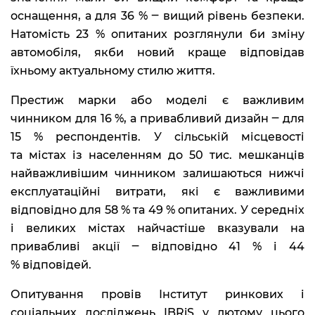
оснащення, а для 36 % ‒ вищий рівень безпеки.
Натомість 23 % опитаних розглянули би зміну
автомобіля, якби новий краще відповідав
їхньому актуальному стилю життя.
Престиж марки або моделі є важливим
чинником для 16 %, а привабливий дизайн ‒ для
15 % респондентів. У сільській місцевості
та містах із населенням до 50 тис. мешканців
найважливішим чинником залишаються нижчі
експлуатаційні витрати, які є важливими
відповідно для 58 % та 49 % опитаних. У середніх
і великих містах найчастіше вказували на
привабливі акції ‒ відповідно 41 % і 44
% відповідей.
Опитування провів Інститут ринкових і
соціальних досліджень IBRiS у лютому цього