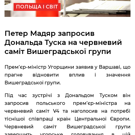
ПОЛЬЩА І СВІТ
Петер Мадяр запросив
Дональда Туска на червневий
саміт Вишеградської групи
Прем’єр-міністр Угорщини заявив у Варшаві, що
прагне відновити вплив і значення
Вишеградської групи.
Під час зустрічі з Дональдом Туском він
запросив польського прем’єр-міністра на
червневий саміт V4 та наголосив на потребі
тіснішої співпраці країн Центральної Європи.
Червневий саміт Вишеградської групи
завершить угорське головування в цій