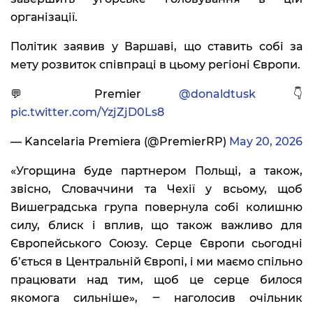
організації.
Політик заявив у Варшаві, що ставить собі за
мету розвиток співпраці в цьому регіоні Європи.
💬 Premier
@donaldtusk
👇
pic.twitter.com/YzjZjD0Ls8
— Kancelaria Premiera (@PremierRP)
May 20, 2026
«Угорщина буде партнером Польщі, а також,
звісно, Словаччини та Чехії у всьому, щоб
Вишеградська група повернула собі колишню
силу, блиск і вплив, що також важливо для
Європейського Союзу. Серце Європи сьогодні
б’ється в Центральній Європі, і ми маємо спільно
працювати над тим, щоб це серце билося
якомога сильніше», ‒ наголосив очільник