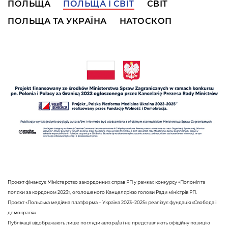
ПОЛЬЩА
ПОЛЬЩА І СВІТ
СВІТ
ПОЛЬЩА ТА УКРАЇНА
НАТОСКОП
Проєкт фінансує Міністерство закордонних справ РП у рамках конкурсу «Полонія та
поляки за кордоном 2023», оголошеного Канцелярією голови Ради міністрів РП.
Проєкт «Польська медійна платформа – Україна 2023–2025» реалізує фундація «Свобода і
демократія».
Публікації відображають лише погляди автора/ів і не представляють офіційну позицію