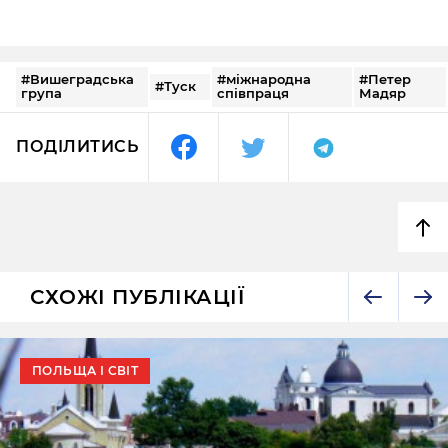
#Вишеградська
#міжнародна
#Петер
#Туск
група
співпраця
Мадяр
ПОДІЛИТИСЬ
СХОЖІ ПУБЛІКАЦІЇ
ПОЛЬЩА І СВІТ