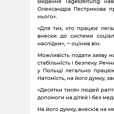
Видання Tageszeitung на
Олександра Пестрикова п
нього».
«Для тих, хто працює лега
внески до системи соціал
наслідки», ‒ оцінив він.
Можливість подати заяву н
стабільність і безпеку. Реч
у Польщі легально працюю
Натомість, на його думку, 
«Десятки тисяч людей рапт
допомоги на дітей і без мед
На його думку, внесків на м