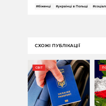
#біженці
#українці в Польщі
#соціал
СХОЖІ ПУБЛІКАЦІЇ
НА
СВІТ
П