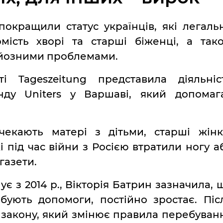
окращили статус українців, які легаль
мість хворі та старші біженці, а так
рйозними проблемами.
і Tageszeitung представила діяльніс
онду Uniters у Варшаві, який допомаг
чекають матері з дітьми, старші жінк
і під час війни з Росією втратили ногу а
 газети.
є з 2014 р., Вікторія Батрин зазначила, 
ебують допомоги, постійно зростає. Піс
я закону, який змінює правила перебуван