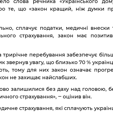
вело слова речника «Українського дом
ро те, що «закон кращий, ніж думки п
льно, сплачує податки, медичні внески 
ьного страхування, закон має позитив
а трирічне перебування забезпечує біль
ник звернув увагу, що близько 70 % українц
ть, тому для них закон означає прогре
закон не захищає найслабших.
ово залишилися без даху над головою, б
ичного страхування», ‒ оцінив він.
едичне страхування, які сплачують українц