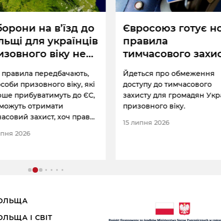
борони на в’їзд до
Євросоюз готує но
льщі для українців
правила
изовного віку не
тимчасового захи
де
для українців
 правила передбачають,
Йдеться про обмеження
соби призовного віку, які
доступу до тимчасового
рше прибуватимуть до ЄС,
захисту для громадян Укр
зможуть отримати
призовного віку.
асовий захист, хоч право
15 липня 2026
’їзд до Польщі вони
ипня 2026
ежуть.
ОЛЬЩА
ОЛЬЩА І СВІТ