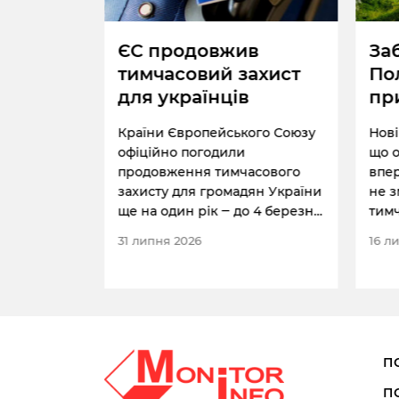
ьких
ЄС продовжив
За
тимчасовий захист
По
для українців
пр
бу
аво і
Країни Європейського Союзу
Нові
явила, що в
офіційно погодили
що о
 влади
продовження тимчасового
впе
и
захисту для громадян України
не 
и громадян
ще на один рік ‒ до 4 березня
тимч
вають у
2028 р.
на в
31 липня 2026
16 л
крема, про
збер
 віку, які
 роботи.
П
П