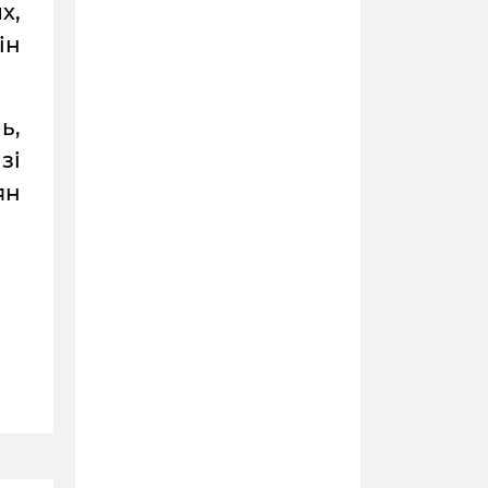
х,
ін
ь,
зі
ян