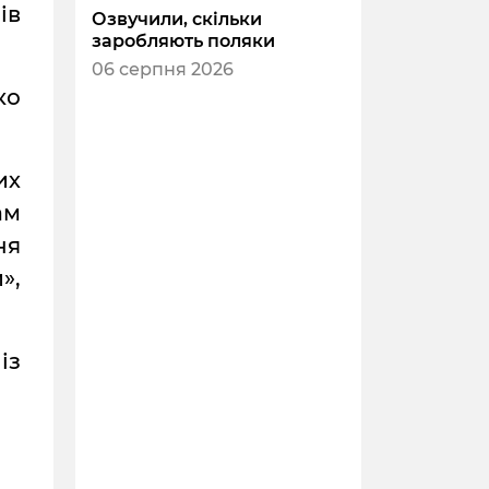
ів
Озвучили, скільки
заробляють поляки
06 серпня 2026
ко
их
ам
ня
»,
із