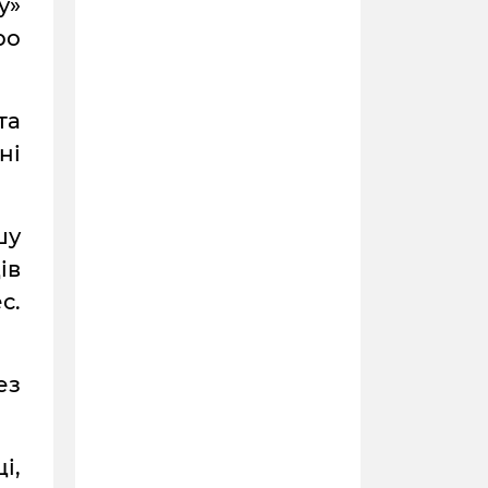
у»
ро
та
ні
шу
ів
с.
ез
і,