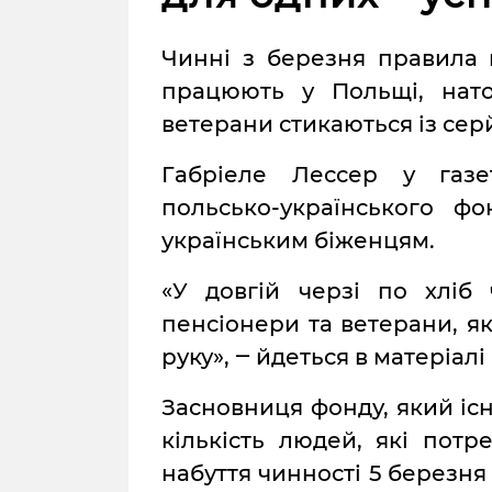
Чинні з березня правила п
працюють у Польщі, нато
ветерани стикаються із се
Габріеле Лессер у газет
польсько-українського ф
українським біженцям.
«У довгій черзі по хліб 
пенсіонери та ветерани, як
руку», ‒ йдеться в матеріалі
Засновниця фонду, який існу
кількість людей, які потр
набуття чинності 5 березн