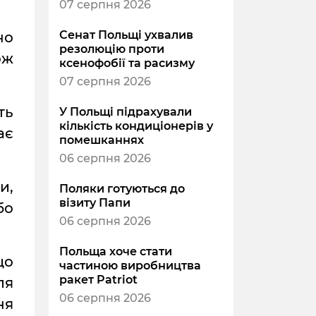
07 серпня 2026
Сенат Польщі ухвалив
но
резолюцію проти
ож
ксенофобії та расизму
07 серпня 2026
ть
У Польщі підрахували
кількість кондиціонерів у
ає
помешканнях
06 серпня 2026
и,
Поляки готуються до
візиту Папи
бо
06 серпня 2026
Польща хоче стати
що
частиною виробництва
ракет Patriot
ля
06 серпня 2026
ня