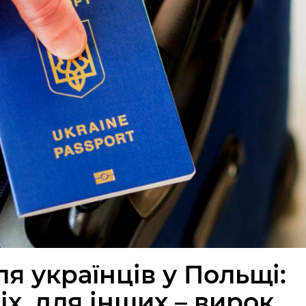
я українців у Польщі:
іх, для інших – вирок