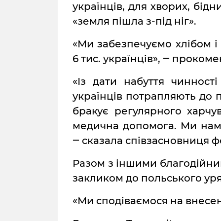
українців, для хворих, бідн
«земля пішла з-під ніг».
«Ми забезпечуємо хлібом і
6 тис. українців», ‒ проком
«Із дати набуття чинност
українців потрапляють до 
бракує регулярного харчув
медична допомога. Ми нама
‒ сказала співзасновниця 
Разом з іншими благодійним
закликом до польського уря
«Ми сподіваємося на внесен