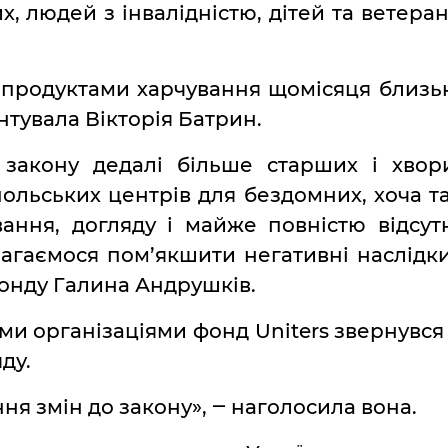
их, людей з інвалідністю, дітей та ветеран
 продуктами харчування щомісяця близь
ентувала Вікторія Батрин.
і закону дедалі більше старших і хвор
польських центрів для бездомних, хоча т
ання, догляду і майже повністю відсут
гаємося пом’якшити негативні наслідки
фонду Галина Андрушків.
и організаціями фонд Uniters звернувся 
ду.
ня змін до закону», ‒ наголосила вона.