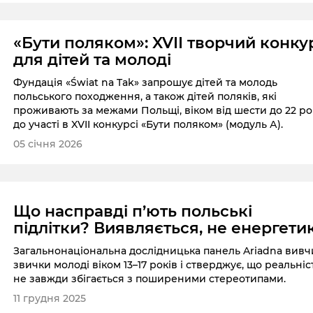
«Бути поляком»: XVII творчий конку
для дітей та молоді
Фундація «Świat na Tak» запрошує дітей та молодь
польського походження, а також дітей поляків, які
проживають за межами Польщі, віком від шести до 22 ро
до участі в XVII конкурсі «Бути поляком» (модуль А).
05 січня 2026
Що насправді п’ють польські
підлітки? Виявляється, не енергети
Загальнонаціональна дослідницька панель Ariadna вивч
звички молоді віком 13–17 років і стверджує, що реальніс
не завжди збігається з поширеними стереотипами.
11 грудня 2025