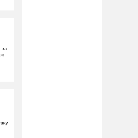
 за
іж
таку