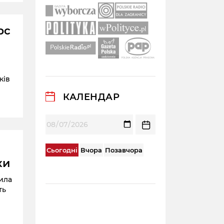
рс
ків
КАЛЕНДАР
Сьогодні
Вчора
Позавчора
ки
ила
ть