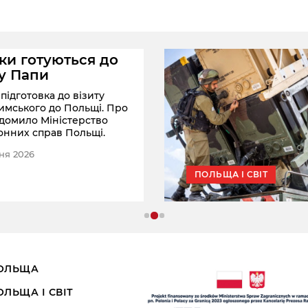
ки готуються до
ту Папи
підготовка до візиту
имського до Польщі. Про
ідомило Міністерство
онних справ Польщі.
ня 2026
ПОЛЬЩА І СВІТ
ОЛЬЩА
ОЛЬЩА І СВІТ