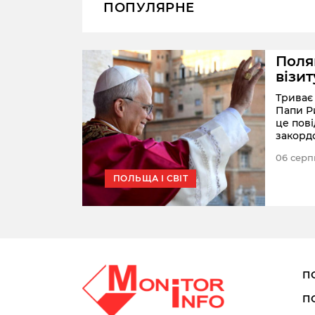
ПОПУЛЯРНЕ
хували
Поля
візи
Триває 
Папи Р
их
це пов
закорд
ами
свідчать
06 серп
 даних
ПОЛЬЩА І СВІТ
го
П
П