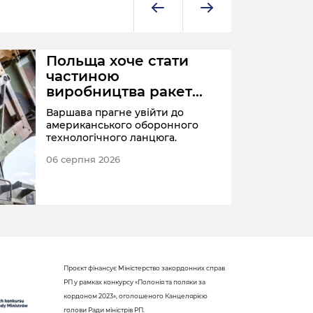
Польща хоче стати
частиною
виробництва ракет
Patriot
Варшава прагне увійти до
американського оборонного
технологічного ланцюга.
06 серпня 2026
ПОЛЬ
Проєкт фінансує Міністерство закордонних справ
РП у рамках конкурсу «Полонія та поляки за
кордоном 2023», оголошеного Канцелярією
голови Ради міністрів РП.