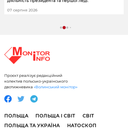
діяльність президента та першої леді.
07 серпня 2026
Проєкт реалізує редакційний
колектив польсько-українського
двотижневика
«Волинський монітор»
ПОЛЬЩА
ПОЛЬЩА І СВІТ
СВІТ
ПОЛЬЩА ТА УКРАЇНА
НАТОСКОП