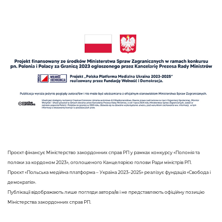
Проєкт фінансує Міністерство закордонних справ РП у рамках конкурсу «Полонія та
поляки за кордоном 2023», оголошеного Канцелярією голови Ради міністрів РП.
Проєкт «Польська медійна платформа – Україна 2023–2025» реалізує фундація «Свобода і
демократія».
Публікації відображають лише погляди автора/ів і не представляють офіційну позицію
Міністерства закордонних справ РП.