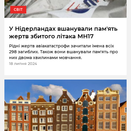
СВІТ
У Нідерландах вшанували пам'ять
жертв збитого літака MH17
Рідні жертв авіакатастрофи зачитали імена всіх
298 загиблих. Також вони вшанували пам'ять про
них двома хвилинами мовчання.
18 липня 2024