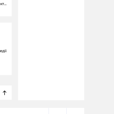
Акти
едії