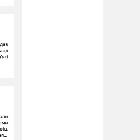
дав
ації
’яті
коли
тами
віц.
аяві