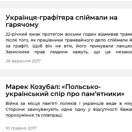
Українця-графітяра спіймали на
гарячому
22-річний юнак протягом восьми годин відмивав трам
після того, як працівники трамвайного депо спіймали 
за графіті. Щоб він не втік, його прикували ланцю
Захисники прав людини кажуть, що це незако
позбавлення волі, тим часом компанія «Варшавські трам
26 вересня 2017
захищає дії свого працівника. Про це повідомляє tvn24.
Марек Козубал: «Польсько-
український спір про пам’ятники»
Війна за місця пам’яті поляків і українців веде в нік
Сторони звинувачують одна одну у відсутності бажа
порозуміння та співпраці.
10 травня 2017