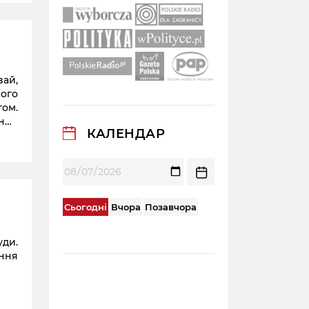
вай,
його
гом.
нне
КАЛЕНДАР
ваї»
Сьогодні
Вчора
Позавчора
уди.
ння