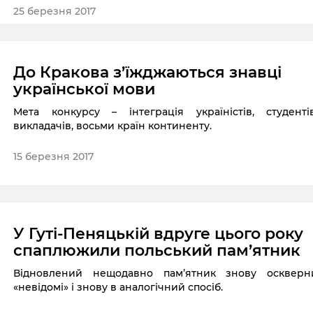
засудив використання символіки Аушвіцу в захода
25 березня 2017
демонстраціях.
До Кракова з’їжджаються знавці
української мови
Мета конкурсу – інтеграція україністів, студенті
викладачів, восьми країн континенту.
15 березня 2017
У Гуті-Пеняцькій вдруге цього року
спаплюжили польський пам’ятник
Відновлений нещодавно пам’ятник знову оскверн
«невідомі» і знову в аналогічний спосіб.