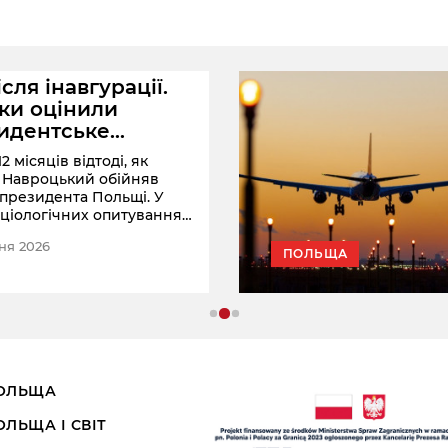
ісля інавгурації.
ки оцінили
идентське
ружжя
2 місяців відтоді, як
 Навроцький обійняв
 президента Польщі. У
оціологічних опитуваннях
оцінили діяльність
ня 2026
нта та першої леді.
ПОЛЬЩА
ОЛЬЩА
ОЛЬЩА І СВІТ