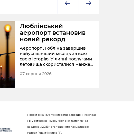
Люблінський
аеропорт встановив
новий рекорд
Аеропорт Любліна завершив
найуспішніший місяць за всю
свою історію. У липні послугами
летовища скористалися майже
68 тис. пасажирів.
07 серпня 2026
ПОЛЬ
Проєкт фінансує Міністерство закордонних справ
РП у рамках конкурсу «Полонія та поляки за
кордоном 2023», оголошеного Канцелярією
голови Ради міністрів РП.