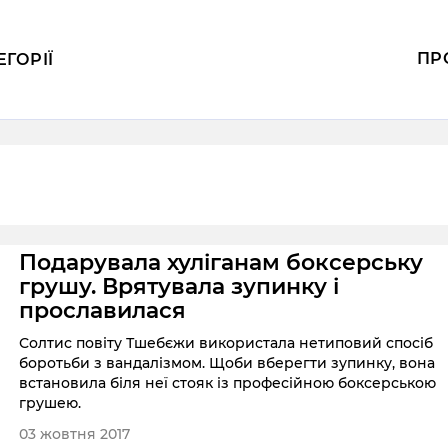
ПР
ЕГОРІЇ
Подарувала хуліганам боксерську
грушу. Врятувала зупинку і
прославилася
Солтис повіту Тшебєжи використала нетиповий спосіб
боротьби з вандалізмом. Щоби вберегти зупинку, вона
встановила біля неї стояк із професійною боксерською
грушею.
03 жовтня 2017