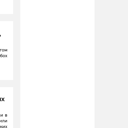
,
ягом
обох
их
ми в
щили
ьких