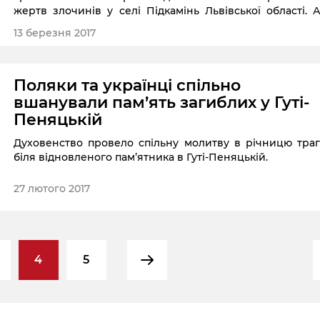
жертв злочинів у селі Підкамінь Львівської області. 
вандалізму сталися протягом вихідних.
13 березня 2017
Поляки та українці спільно
вшанували пам’ять загиблих у Гуті-
Пеняцькій
Духовенство провело спільну молитву в річницю траг
біля відновленого пам’ятника в Гуті-Пеняцькій.
27 лютого 2017
4
5