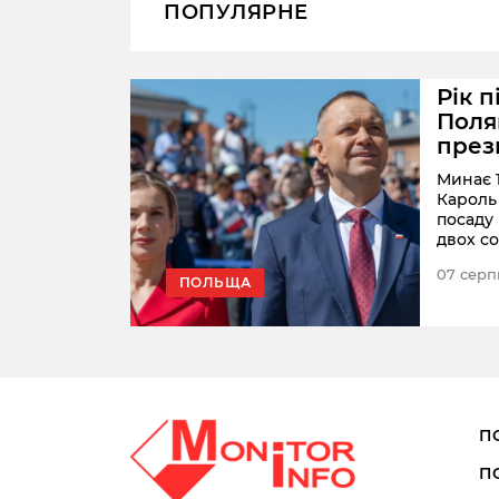
ПОПУЛЯРНЕ
Рік п
льок
Поля
през
их
под
налу
Минає 1
ловіки.
Кароль
увійшли й
посаду
ажаючі
двох с
ицями
поляки 
омпаній
07 серп
президе
ПОЛЬЩА
П
П