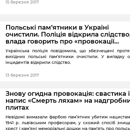
15 березня 2017
Польські пам’ятники в Україні
очистили. Поліція відкрила слідство
влада говорить про «провокації
третьої сторони»
Українська поліція повідомила, що збезчещені прот
вихідних польські пам’ятники очистили. У випадку 
інцидентів відкрили слідство.
13 березня 2017
Знову огидна провокація: свастика і
напис «Смерть ляхам» на надгробн
плитах
Невідомі вимазали фарбою пам’ятник убитим нациста
1941 р. львівським професорам, у схожий спосіб зни
хрест і кам’яні меморіальні дошки на пам’ять про польс