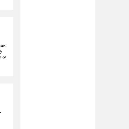
нак
у
мку
-