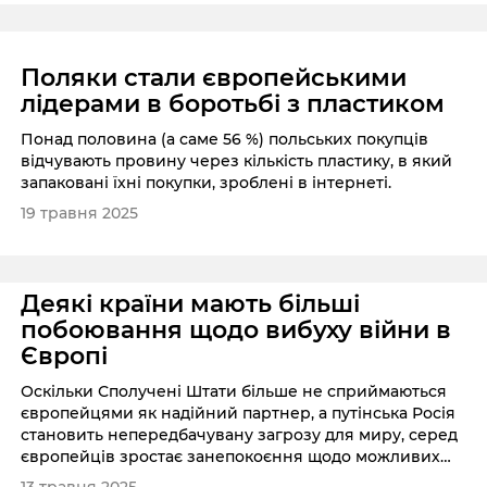
Поляки стали європейськими
лідерами в боротьбі з пластиком
Понад половина (а саме 56 %) польських покупців
відчувають провину через кількість пластику, в який
запаковані їхні покупки, зроблені в інтернеті.
19 травня 2025
Деякі країни мають більші
побоювання щодо вибуху війни в
Європі
Оскільки Сполучені Штати більше не сприймаються
європейцями як надійний партнер, а путінська Росія
становить непередбачувану загрозу для миру, серед
європейців зростає занепокоєння щодо можливих
збройних конфліктів.
13 травня 2025