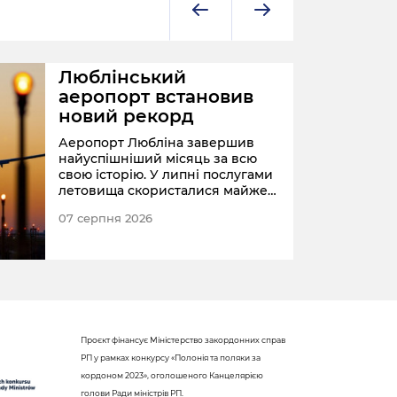
Люблінський
аеропорт встановив
новий рекорд
Аеропорт Любліна завершив
найуспішніший місяць за всю
свою історію. У липні послугами
летовища скористалися майже
68 тис. пасажирів.
07 серпня 2026
ПОЛЬ
Проєкт фінансує Міністерство закордонних справ
РП у рамках конкурсу «Полонія та поляки за
кордоном 2023», оголошеного Канцелярією
голови Ради міністрів РП.