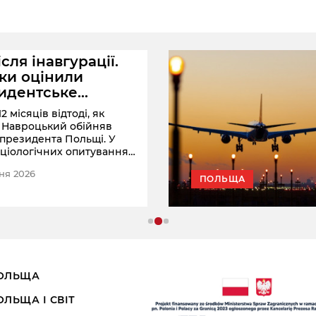
ісля інавгурації.
ки оцінили
идентське
ружжя
2 місяців відтоді, як
 Навроцький обійняв
 президента Польщі. У
оціологічних опитуваннях
оцінили діяльність
ня 2026
нта та першої леді.
ПОЛЬЩА
ОЛЬЩА
ОЛЬЩА І СВІТ