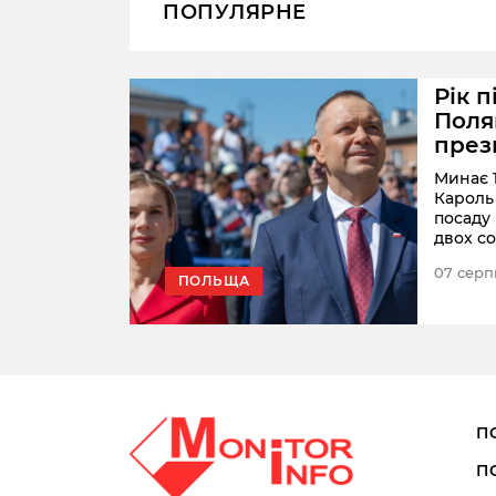
ПОПУЛЯРНЕ
Рік п
льок
Поля
през
их
под
налу
Минає 1
ловіки.
Кароль
увійшли й
посаду
ажаючі
двох с
ицями
поляки 
омпаній
07 серп
президе
ПОЛЬЩА
П
П