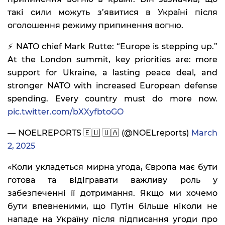
такі сили можуть з’явитися в Україні після
оголошення режиму припинення вогню.
⚡️ NATO chief Mark Rutte: “Europe is stepping up.”
At the London summit, key priorities are: more
support for Ukraine, a lasting peace deal, and
stronger NATO with increased European defense
spending. Every country must do more now.
pic.twitter.com/bXXyfbtoGO
— NOELREPORTS 🇪🇺 🇺🇦 (@NOELreports)
March
2, 2025
«Коли укладеться мирна угода, Європа має бути
готова та відігравати важливу роль у
забезпеченні її дотримання. Якщо ми хочемо
бути впевненими, що Путін більше ніколи не
нападе на Україну після підписання угоди про