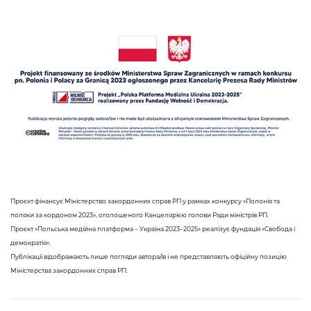
Проєкт фінансує Міністерство закордонних справ РП у рамках конкурсу «Полонія та
поляки за кордоном 2023», оголошеного Канцелярією голови Ради міністрів РП.
Проєкт «Польська медійна платформа – Україна 2023–2025» реалізує фундація «Свобода і
демократія».
Публікації відображають лише погляди автора/ів і не представляють офіційну позицію
Міністерства закордонних справ РП.