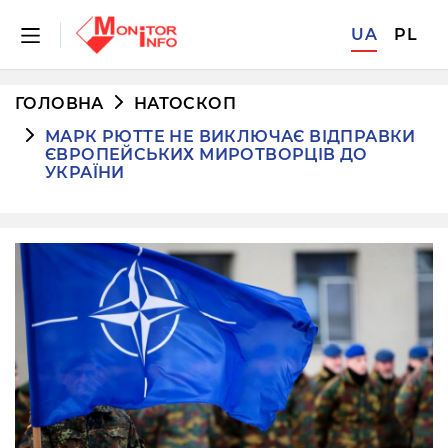
UA
PL
ГОЛОВНА
НАТОСКОП
МАРК РЮТТЕ НЕ ВИКЛЮЧАЄ ВІДПРАВКИ
ЄВРОПЕЙСЬКИХ МИРОТВОРЦІВ ДО
УКРАЇНИ