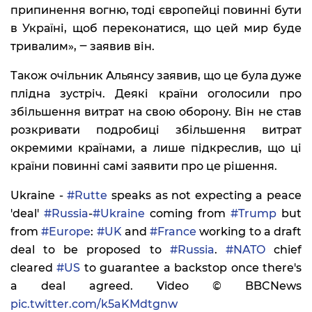
припинення вогню, тоді європейці повинні бути
в Україні, щоб переконатися, що цей мир буде
тривалим», ‒ заявив він.
Також очільник Альянсу заявив, що це була дуже
плідна зустріч. Деякі країни оголосили про
збільшення витрат на свою оборону. Він не став
розкривати подробиці збільшення витрат
окремими країнами, а лише підкреслив, що ці
країни повинні самі заявити про це рішення.
Ukraine -
#Rutte
speaks as not expecting a peace
'deal'
#Russia
-
#Ukraine
coming from
#Trump
but
from
#Europe
:
#UK
and
#France
working to a draft
deal to be proposed to
#Russia
.
#NATO
chief
cleared
#US
to guarantee a backstop once there's
a deal agreed. Video © BBCNews
pic.twitter.com/k5aKMdtgnw