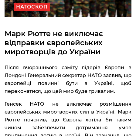
НАТОСКОП
Марк Рютте не виключає
відправки європейських
миротворців до України
Після вчорашнього саміту лідерів Європи в
Лондоні Генеральний секретар НАТО заявив, що
європейці повинні бути в Україні, щоб
переконатися, що цей мир буде тривалим.
Генсек НАТО не виключає розміщення
європейських миротворчих сил в Україні. Марк
Рютте пояснив, що Європа хотіла би таким
чином забезпечити дотримання умов
припинення вогню в країні. Він зазначив, що