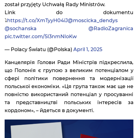
został przyjęty Uchwałą Rady Ministrów.
Link do dokumentu
⤵️
https://t.co/XmTyyH04iJ
@moscicka_dendys
@sochanska
@RadioZagranica
pic.twitter.com/5I3nmNIoKw
— Polacy Światu (@Polska)
April 1, 2025
Канцелярія Голови Ради Міністрів підкреслила,
що Полонія є групою з великим потенціалом у
сфері політики повернення та модернізації
польської економіки. «Ця група також має ще не
повністю використаний потенціал у просуванні
та представництві польських інтересів за
кордоном», – йдеться в документі.