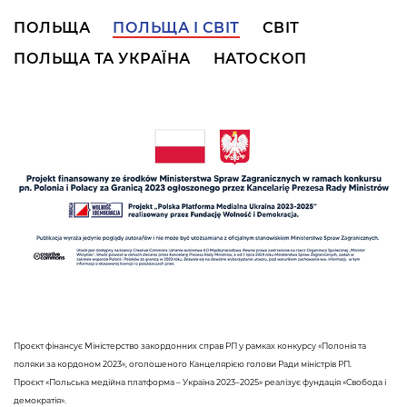
ПОЛЬЩА
ПОЛЬЩА І СВІТ
СВІТ
ПОЛЬЩА ТА УКРАЇНА
НАТОСКОП
Проєкт фінансує Міністерство закордонних справ РП у рамках конкурсу «Полонія та
поляки за кордоном 2023», оголошеного Канцелярією голови Ради міністрів РП.
Проєкт «Польська медійна платформа – Україна 2023–2025» реалізує фундація «Свобода і
демократія».