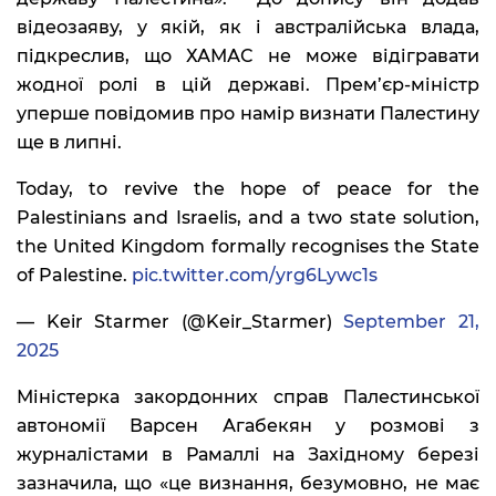
відеозаяву, у якій, як і австралійська влада,
підкреслив, що ХАМАС не може відігравати
жодної ролі в цій державі. Прем’єр-міністр
уперше повідомив про намір визнати Палестину
ще в липні.
Today, to revive the hope of peace for the
Palestinians and Israelis, and a two state solution,
the United Kingdom formally recognises the State
of Palestine.
pic.twitter.com/yrg6Lywc1s
— Keir Starmer (@Keir_Starmer)
September 21,
2025
Міністерка закордонних справ Палестинської
автономії Варсен Агабекян у розмові з
журналістами в Рамаллі на Західному березі
зазначила, що «це визнання, безумовно, не має