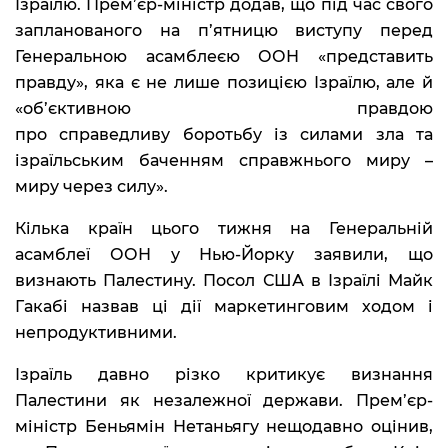
Ізраїлю. Прем’єр-міністр додав, що під час свого
запланованого на п’ятницю виступу перед
Генеральною асамблеєю ООН «представить
правду», яка є не лише позицією Ізраїлю, але й
«об’єктивною правдою
про справедливу боротьбу із силами зла та
ізраїльським баченням справжнього миру –
миру через силу».
Кілька країн цього тижня на Генеральній
асамблеї ООН у Нью-Йорку заявили, що
визнають Палестину. Посол США в Ізраїлі Майк
Гакабі назвав ці дії маркетинговим ходом і
непродуктивними.
Ізраїль давно різко критикує визнання
Палестини як незалежної держави. Прем’єр-
міністр Беньямін Нетаньягу нещодавно оцінив,