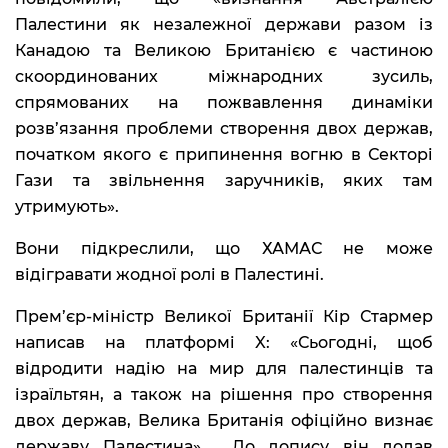
Палестини як незалежної держави разом із
Канадою та Великою Британією є частиною
скоординованих міжнародних зусиль,
спрямованих на пожвавлення динаміки
розв’язання проблеми створення двох держав,
початком якого є припинення вогню в Секторі
Гази та звільнення заручників, яких там
утримують».
Вони підкреслили, що ХАМАС не може
відігравати жодної ролі в Палестині.
Прем’єр-міністр Великої Британії Кір Стармер
написав на платформі X: «Сьогодні, щоб
відродити надію на мир для палестинців та
ізраїльтян, а також на рішення про створення
двох держав, Велика Британія офіційно визнає
державу Палестина». До допису він додав