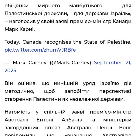
обіцянки мирного майбутнього і для
Палестинської держави, і для держави Ізраїль»,
‒ наголосив у своїй заяві прем’єр-міністр Канади
Марк Карні.
Today, Canada recognises the State of Palestine.
pic.twitter.com/zhumVJRBfe
— Mark Carney (@MarkJCarney)
September 21,
2025
Він оцінив, що нинішній уряд Ізраїлю діє
методично, щоб запобігти перспективі
створення Палестини як незалежної держави.
Натомість у спільній заяві прем’єр-міністр
Австралії Ентоні Албаніз та міністерки
закордонних справ Австралії Пенні Вонг
повідомили, що «визнання Австралією