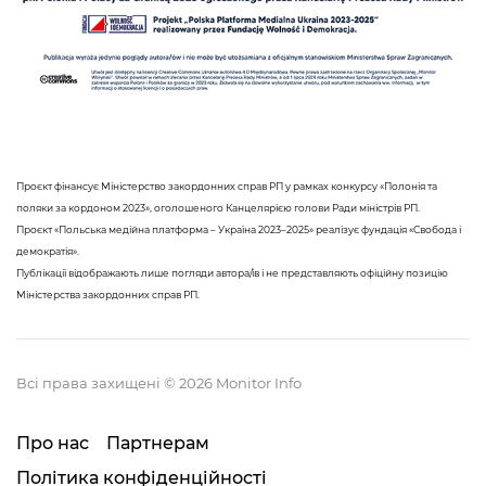
Проєкт фінансує Міністерство закордонних справ РП у рамках конкурсу «Полонія та
поляки за кордоном 2023», оголошеного Канцелярією голови Ради міністрів РП.
Проєкт «Польська медійна платформа – Україна 2023–2025» реалізує фундація «Свобода і
демократія».
Публікації відображають лише погляди автора/ів і не представляють офіційну позицію
Міністерства закордонних справ РП.
Всі права захищені © 2026 Monitor Info
Про нас
Партнерам
Політика конфіденційності