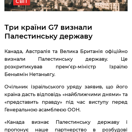
СВІТ
Три країни G7 визнали
Палестинську державу
Канада, Австралія та Велика Британія офіційно
визнали Палестинську державу. Це
розкритикував прем’єр-міністр Ізраїлю
Беньямін Нетаньягу.
Очільник ізраїльського уряду заявив, що його
країна дасть відповідь «найближчими днями» та
«представить правду» під час виступу перед
Генеральною асамблеєю ООН.
«Канада визнає Палестинську державу і
пропонує наше партнерство в розбудові