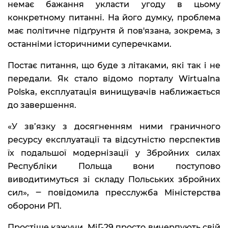
немає бажання укласти угоду в цьому
конкретному питанні. На його думку, проблема
має політичне підґрунтя й пов'язана, зокрема, з
останніми історичними суперечками.
Постає питання, що буде з літаками, які так і не
передали. Як стало відомо порталу Wirtualna
Polska, експлуатація винищувачів наближається
до завершення.
«У зв’язку з досягненням ними граничного
ресурсу експлуатації та відсутністю перспектив
їх подальшої модернізації у Збройних силах
Республіки Польща вони поступово
виводитимуться зі складу Польських збройних
сил», ‒ повідомила пресслужба Міністерства
оборони РП.
Простіше кажучи, МіГ-29 просто вичерпують свій