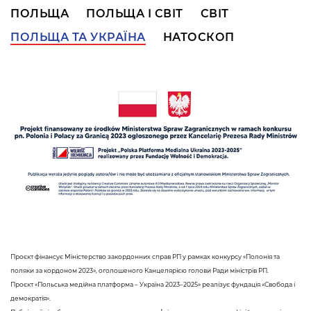
ПОЛЬЩА
ПОЛЬЩА І СВІТ
СВІТ
ПОЛЬЩА ТА УКРАЇНА
НАТОСКОП
Проєкт фінансує Міністерство закордонних справ РП у рамках конкурсу «Полонія та
поляки за кордоном 2023», оголошеного Канцелярією голови Ради міністрів РП.
Проєкт «Польська медійна платформа – Україна 2023–2025» реалізує фундація «Свобода і
демократія».