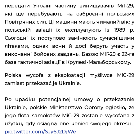
передати Україні частину винищувачів МіГ-29,
які ще перебувають на озброєнні польських
Повітряних сил. Ці машини мають чималий вік: у
польській авіації їх експлуатують із 1989 р.
Сьогодні їх поступово замінюють сучаснішими
літаками, однак вони й досі беруть участь у
виконанні бойових завдань. Базою МіГ-29 є 22-га
база тактичної авіації в Крулеві-Мальборському.
Polska wycofa z eksploatacji myśliwce MiG-29
zamiast przekazać je Ukrainie.
Po upadku potencjalnej umowy o przekazanie
Ukrainie, polskie Ministerstwo Obrony ogłosiło, że
jego flota samolotów MiG-29 zostanie wycofana z
użytku, gdy osiągną one koniec swojego okresu…
pic.twitter.com/SJy6J2DjWe