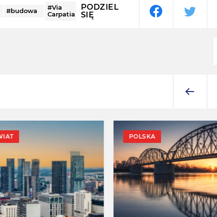
PODZIEL
#Via
#budowa
Carpatia
SIĘ
WIAT
POLSKA