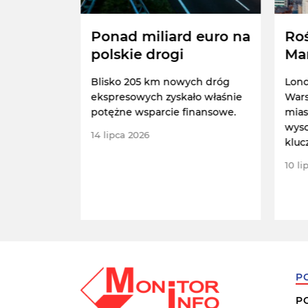
gania
Ponad miliard euro na
Ro
polskie drogi
Ma
akietą.
Blisko 205 km nowych dróg
Lond
iada
ekspresowych zyskało właśnie
Wars
ł, że w
potężne wsparcie finansowe.
mias
bliższych
wyso
chomiona
14 lipca 2026
kluc
egulująca
ludności.
10 li
P
P