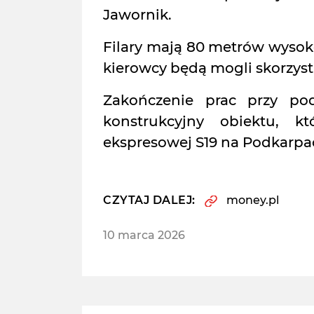
Jawornik.
Filary mają 80 metrów wysoko
kierowcy będą mogli skorzysta
Zakończenie prac przy pod
konstrukcyjny obiektu, 
ekspresowej S19 na Podkarpa
CZYTAJ DALEJ:
money.pl
10 marca 2026