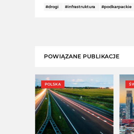
#drogi
#infrastruktura
#podkarpackie
POWIĄZANE PUBLIKACJE
POLSKA
Ś