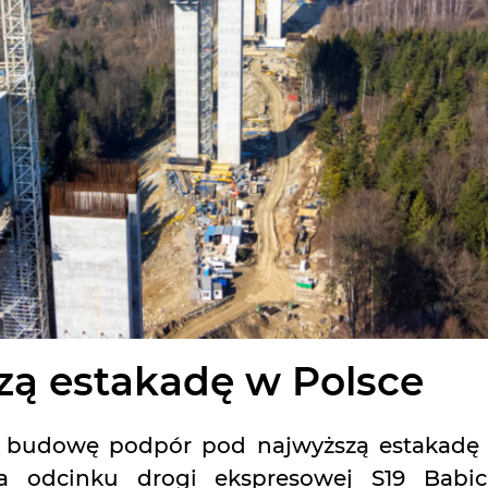
zą estakadę w Polsce
 budowę podpór pod najwyższą estakadę
a odcinku drogi ekspresowej S19 Babic