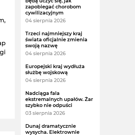
będą uczyć się, jak
zapobiegać chorobom
cywilizacyjnym
m,
04 sierpnia 2026
Trzeci najmniejszy kraj
świata oficjalnie zmienia
ap
swoją nazwę
gi
04 sierpnia 2026
Europejski kraj wydłuża
służbę wojskową
04 sierpnia 2026
Nadciąga fala
ekstremalnych upałów. Żar
szybko nie odpuści
03 sierpnia 2026
Dunaj dramatycznie
wysycha. Elektrownie