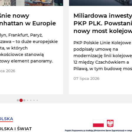
śnie nowy
Miliardowa inwesty
nhattan w Europie
PKP PLK. Powstan
nowy most kolejo
yn, Frankfurt, Paryż,
nad Wisłą
zawa – to duże europejskie
PKP Polskie Linie Kolejowe
ta, w których
podpisały umowę na
kościowce stanowią
modernizację linii kolejowe
zowy element panoramy.
12 między Czachówkiem a
Pilawą, w tym budowę mos
pca 2026
kolejowego w Górze Kalwari
07 lipca 2026
OLSKA
OLSKA I ŚWIAT