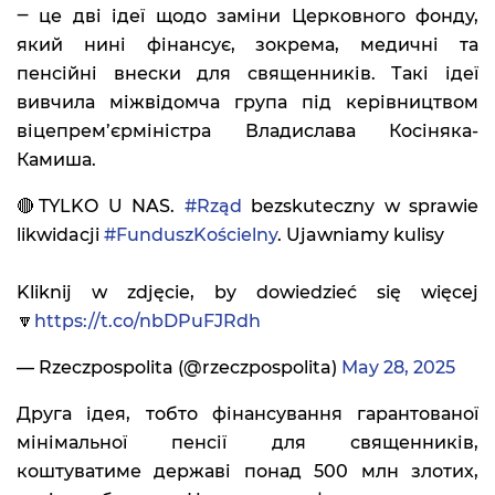
‒ це дві ідеї щодо заміни Церковного фонду,
який нині фінансує, зокрема, медичні та
пенсійні внески для священників. Такі ідеї
вивчила міжвідомча група під керівництвом
віцепрем’єрміністра Владислава Косіняка-
Камиша.
🔴TYLKO U NAS.
#Rząd
bezskuteczny w sprawie
likwidacji
#FunduszKościelny
. Ujawniamy kulisy
Kliknij w zdjęcie, by dowiedzieć się więcej
🔽
https://t.co/nbDPuFJRdh
— Rzeczpospolita (@rzeczpospolita)
May 28, 2025
Друга ідея, тобто фінансування гарантованої
мінімальної пенсії для священників,
коштуватиме державі понад 500 млн злотих,