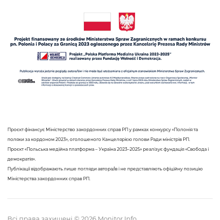
Проєкт фінансує Міністерство закордонних справ РП у рамках конкурсу «Полонія та
поляки за кордоном 2023», оголошеного Канцелярією голови Ради міністрів РП.
Проєкт «Польська медійна платформа – Україна 2023–2025» реалізує фундація «Свобода і
демократія».
Публікації відображають лише погляди автора/ів і не представляють офіційну позицію
Міністерства закордонних справ РП.
Всі права захищені © 2026 Monitor Info