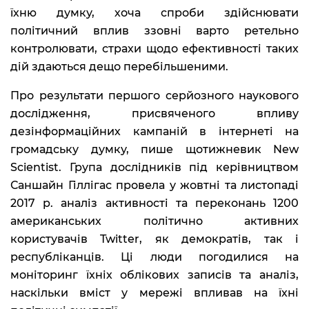
їхню думку, хоча спроби здійснювати
політичний вплив ззовні варто ретельно
контролювати, страхи щодо ефективності таких
дій здаються дещо перебільшеними.
Про результати першого серйозного наукового
дослідження, присвяченого впливу
дезінформаційних кампаній в інтернеті на
громадську думку, пише щотижневик New
Scientist. Група дослідників під керівництвом
Саншайн Гіллігас провела у жовтні та листопаді
2017 р. аналіз активності та переконань 1200
американських політично активних
користувачів Twitter, як демократів, так і
республіканців. Ці люди погодилися на
моніторинг їхніх облікових записів та аналіз,
наскільки вміст у мережі впливав на їхні