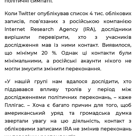
політичні симпатії.
Коли Twitter опублікував список 4 тис. облікових
записів, пов’язаних з російською компанією
Internet Research Agency (IRA), дослідники
вирішили перевірити, хто з учасників
дослідження мав із ними контакт. Виявилося,
що мінімум 20 %. Однак ці контакти були
мінімальними, а російські акаунти нікого не
могли змусити змінити переконання.
«У нашій групі нам вдалося дослідити, хто
піддавався впливу тролів у період між
дослідженнями політичних переконань, – каже
Гіллігас. – Хоча є багато причин для того, щоб
американський уряд та громадська думка
звертали увагу на цю діяльність, контакт з
обліковими записами IRA не змінив переконань