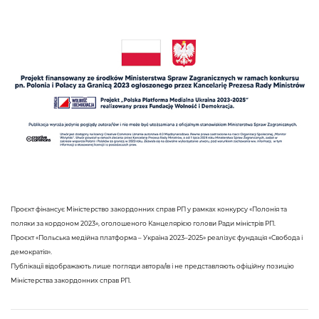
Проєкт фінансує Міністерство закордонних справ РП у рамках конкурсу «Полонія та
поляки за кордоном 2023», оголошеного Канцелярією голови Ради міністрів РП.
Проєкт «Польська медійна платформа – Україна 2023–2025» реалізує фундація «Свобода і
демократія».
Публікації відображають лише погляди автора/ів і не представляють офіційну позицію
Міністерства закордонних справ РП.