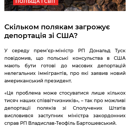
ПОЛЬЩА І СВІТ
Скільком полякам загрожує
депортація зі США?
У середу прем’єр-міністр РП Дональд Туск
повідомив, що польські консульства в США
мають бути готові до масових депортацій
нелегальних іммігрантів, про які заявив новий
американський президент.
«Ця проблема може стосуватися лише кількох
тисяч наших співвітчизників», – так про можливі
депортації поляків зі Сполучених Штатів
висловився заступник міністра закордонних
справ РП Владислав-Теофіль Бартошевський.