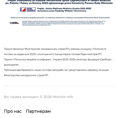
Проєкт фінансує Міністерство закордонних справ РП у рамках конкурсу «Полонія та
поляки за кордоном 2023», оголошеного Канцелярією голови Ради міністрів РП.
Проєкт «Польська медійна платформа – Україна 2023–2025» реалізує фундація «Свобода і
демократія».
Публікації відображають лише погляди автора/ів і не представляють офіційну позицію
Міністерства закордонних справ РП.
Всі права захищені © 2026 Monitor Info
Про нас
Партнерам