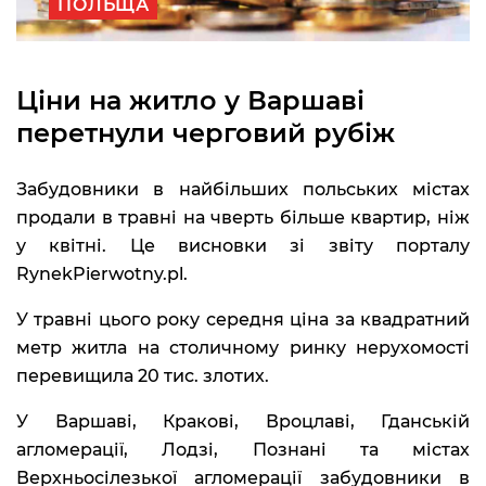
ПОЛЬЩА
Ціни на житло у Варшаві
перетнули черговий рубіж
Забудовники в найбільших польських містах
продали в травні на чверть більше квартир, ніж
у квітні. Це висновки зі звіту порталу
RynekPierwotny.pl.
У травні цього року середня ціна за квадратний
метр житла на столичному ринку нерухомості
перевищила 20 тис. злотих.
У Варшаві, Кракові, Вроцлаві, Гданській
агломерації, Лодзі, Познані та містах
Верхньосілезької агломерації забудовники в