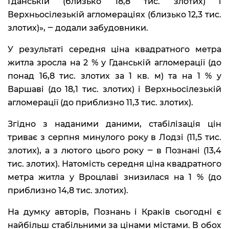
Гданській (близько 18,8 тис. злотих) і
Верхньосілезькій агломераціях (близько 12,3 тис.
злотих)», ‒ додали забудовники.
У результаті середня ціна квадратного метра
житла зросла на 2 % у Гданській агломерації (до
понад 16,8 тис. злотих за 1 кв. м) та на 1 % у
Варшаві (до 18,1 тис. злотих) і Верхньосілезькій
агломерації (до приблизно 11,3 тис. злотих).
Згідно з наданими даними, стабілізація цін
триває з серпня минулого року в Лодзі (11,5 тис.
злотих), а з лютого цього року ‒ в Познані (13,4
тис. злотих). Натомість середня ціна квадратного
метра житла у Вроцлаві знизилася на 1 % (до
приблизно 14,8 тис. злотих).
На думку авторів, Познань і Краків сьогодні є
найбільш стабільними за цінами містами. В обох