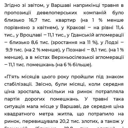
Згідно зі звітом, у Варшаві наприкінці травня в
пропозиції девелоперських компаній було
близько 16,7 тис. квартир (на 1 % менше
порівняно з квітнем), у Кракові ‒ на рівні 11,4
тис., у Вроцлаві ‒ 11,1 тис., у Гданській агломерації
‒ близько 8,6 тис. (зростання на 11 %), у Лодзі ‒
9,9 тис. (на 2 % менше), у Познані ‒ 8,1 тис. (на 1 %
менше), а в містах Верхньосілезької агломерації
‒ 11,1 тис. помешкань (на 6 % більше).
«П’ять місяців цього року пройшли під знаком
стабілізації. Звісно, були місяці, коли середня
ціна зростала, оскільки на ринок потрапляла
партія дорогих помешкань. У травні така
ситуація мала місце у Варшаві, де середня ціна
квадратного метра житла, що потрапило на
ринок, перевищувала 20,2 тис. злотих, а також у