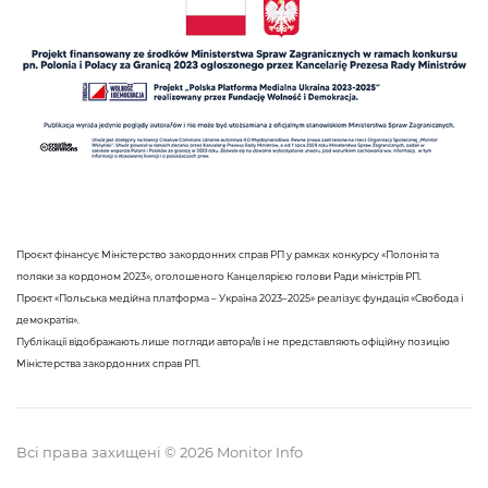
Проєкт фінансує Міністерство закордонних справ РП у рамках конкурсу «Полонія та
поляки за кордоном 2023», оголошеного Канцелярією голови Ради міністрів РП.
Проєкт «Польська медійна платформа – Україна 2023–2025» реалізує фундація «Свобода і
демократія».
Публікації відображають лише погляди автора/ів і не представляють офіційну позицію
Міністерства закордонних справ РП.
Всі права захищені © 2026 Monitor Info