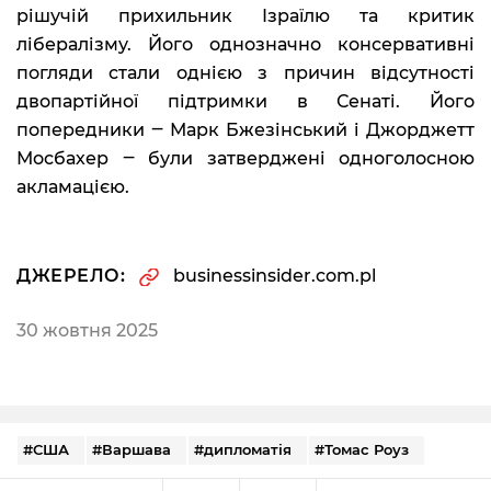
рішучій прихильник Ізраїлю та критик
лібералізму. Його однозначно консервативні
погляди стали однією з причин відсутності
двопартійної підтримки в Сенаті. Його
попередники ‒ Марк Бжезінський і Джорджетт
Мосбахер ‒ були затверджені одноголосною
акламацією.
ДЖЕРЕЛО:
businessinsider.com.pl
30 жовтня 2025
#США
#Варшава
#дипломатія
#Томас Роуз