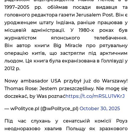
1997–2005 рр. обіймав посади видавця та
головного редактора газети Jerusalem Post. Він є
уродженцем штату Індіана, раніше працював у
місцевій адміністрації. У 1980-х роках був
журналістом японського телебачення.
Він автор книги Big Miracle про рятувальну
операцію китів, що застрягли під арктичним
льодом. Ця книга була екранізована в Голлівуді у
2012 р.
Nowy ambasador USA przybył już do Warszawy!
Thomas Rose: Jestem przeszczęśliwy. Nie mogę się
doczekać, by Was poznać
https://t.co/mRSLU1VKrJ
— wPolityce.pl (@wPolityce_pl)
October 30, 2025
Під час слухань у сенатській комісії Роуз
неодноразово хвалив Польщу як зразкового