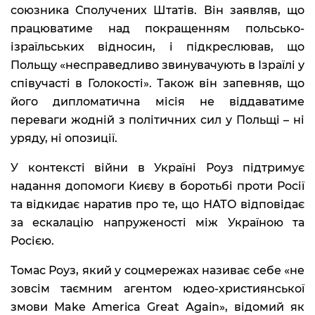
союзника Сполучених Штатів. Він заявляв, що
працюватиме над покращенням польсько-
ізраїльських відносин, і підкреслював, що
Польщу «несправедливо звинувачують в Ізраїлі у
співучасті в Голокості». Також він запевняв, що
його дипломатична місія не віддаватиме
переваги жодній з політичних сил у Польщі – ні
уряду, ні опозиції.
У контексті війни в Україні Роуз підтримує
надання допомоги Києву в боротьбі проти Росії
та відкидає наратив про те, що НАТО відповідає
за ескалацію напруженості між Україною та
Росією.
Томас Роуз, який у соцмережах називає себе «не
зовсім таємним агентом юдео-християнської
змови Make America Great Again», відомий як