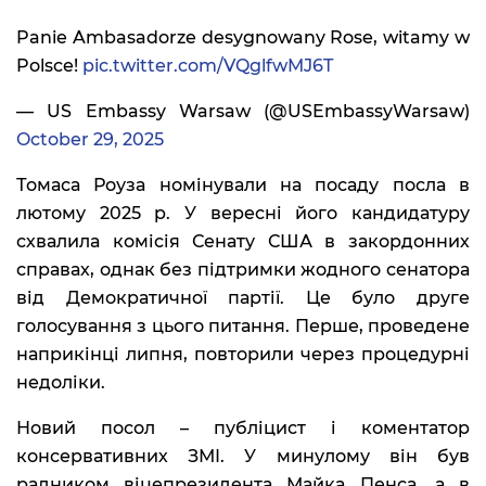
Panie Ambasadorze desygnowany Rose, witamy w
Polsce!
pic.twitter.com/VQglfwMJ6T
— US Embassy Warsaw (@USEmbassyWarsaw)
October 29, 2025
Томаса Роуза номінували на посаду посла в
лютому 2025 р. У вересні його кандидатуру
схвалила комісія Сенату США в закордонних
справах, однак без підтримки жодного сенатора
від Демократичної партії. Це було друге
голосування з цього питання. Перше, проведене
наприкінці липня, повторили через процедурні
недоліки.
Новий посол – публіцист і коментатор
консервативних ЗМІ. У минулому він був
радником віцепрезидента Майка Пенса, а в