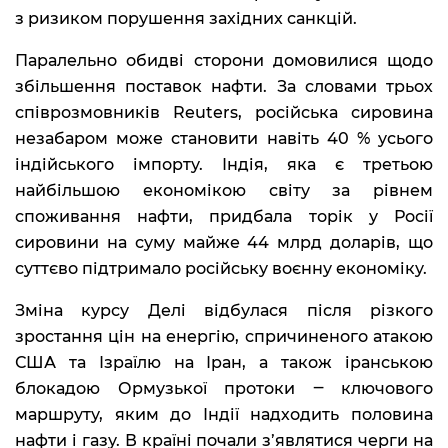
з ризиком порушення західних санкцій.
Паралельно обидві сторони домовилися щодо
збільшення поставок нафти. За словами трьох
співрозмовників Reuters, російська сировина
незабаром може становити навіть 40 % усього
індійського імпорту. Індія, яка є третьою
найбільшою економікою світу за рівнем
споживання нафти, придбала торік у Росії
сировини на суму майже 44 млрд доларів, що
суттєво підтримало російську воєнну економіку.
Зміна курсу Делі відбулася після різкого
зростання цін на енергію, спричиненого атакою
США та Ізраїлю на Іран, а також іранською
блокадою Ормузької протоки ‒ ключового
маршруту, яким до Індії надходить половина
нафти і газу. В країні почали з’являтися черги на