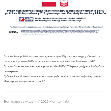
Проєкт фінансує Міністерство закордонних справ РП у рамках конкурсу «Полонія та
поляки за кордоном 2023», оголошеного Канцелярією голови Ради міністрів РП.
Проєкт «Польська медійна платформа – Україна 2023–2025» реалізує фундація «Свобода і
демократія».
Публікації відображають лише погляди автора/ів і не представляють офіційну позицію
Міністерства закордонних справ РП.
Всі права захищені © 2026 Monitor Info