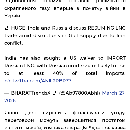
відновлення прямих поставок російського
скрапленого газу, вперше з початку війни в
Україні.
🚨 HUGE! India and Russia discuss RESUMING LNG
trade amid disruptions in Gulf supply due to Iran
conflict.
India has also sought a US waiver to IMPORT
Russian LNG, with Russian crude share likely to rise
to at least 40% of total imports.
pic.twitter.com/4NlL2PBP37
— BHARATTrendsX🚨 (@Ab97800Abhi)
March 27,
2026
Якщо Делі вирішить фіналізувати угоду,
переговори можуть завершитися протягом
кількох тижнів, хоч така операція буде пов’язана