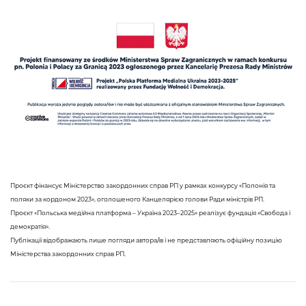
Проєкт фінансує Міністерство закордонних справ РП у рамках конкурсу «Полонія та
поляки за кордоном 2023», оголошеного Канцелярією голови Ради міністрів РП.
Проєкт «Польська медійна платформа – Україна 2023–2025» реалізує фундація «Свобода і
демократія».
Публікації відображають лише погляди автора/ів і не представляють офіційну позицію
Міністерства закордонних справ РП.