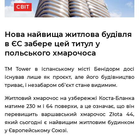
СВІТ
Нова найвища житлова будівля
в ЄС забере цей титул у
польського хмарочоса
TM Tower в іспанському місті Бенідорм досі
існував лише як проєкт, але його будівництво
триває, і незабаром об’єкт стане видимим.
Житловий хмарочос на узбережжі Коста-Бланка
матиме 230 м і 64 поверхи, а це означає, що він
перевищить варшавський хмарочос Złota 44,
який сьогодні є найвищим житловим будинком
у Європейському Союзі.