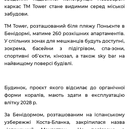
каркас TM Tower стане видимим серед міської
забудови.
TM Tower, розташований біля пляжу Поньєнте в
Бенідормі, матиме 260 розкішних апартаментів.
У спільних зонах для мешканців будуть доступні,
зокрема, басейни з підігрівом, спа-зони,
спортивні об’єкти, кінозал, а також sky bar на
найвищому поверсі будівлі.
Будинок, проєкт якого відсилає до органічної
форми коралів, мають здати в експлуатацію
влітку 2028 р.
За Бенідормом, розташованим на іспанському
узбережжі Коста-Бланка, закріпилася назва