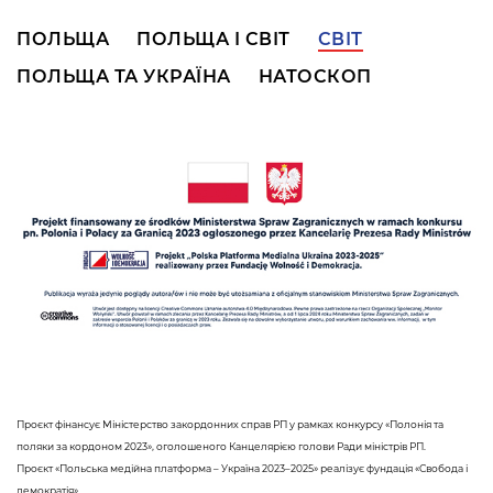
ПОЛЬЩА
ПОЛЬЩА І СВІТ
СВІТ
ПОЛЬЩА ТА УКРАЇНА
НАТОСКОП
Проєкт фінансує Міністерство закордонних справ РП у рамках конкурсу «Полонія та
поляки за кордоном 2023», оголошеного Канцелярією голови Ради міністрів РП.
Проєкт «Польська медійна платформа – Україна 2023–2025» реалізує фундація «Свобода і
демократія».