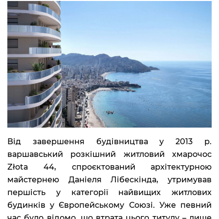
Від завершення будівництва у 2013 р.
варшавський розкішний житловий хмарочос
Złota 44, спроєктований архітектурною
майстернею Даніеля Лібескінда, утримував
першість у категорії найвищих житлових
будинків у Європейському Союзі. Уже певний
час було відомо, що втрата цього титулу – лише