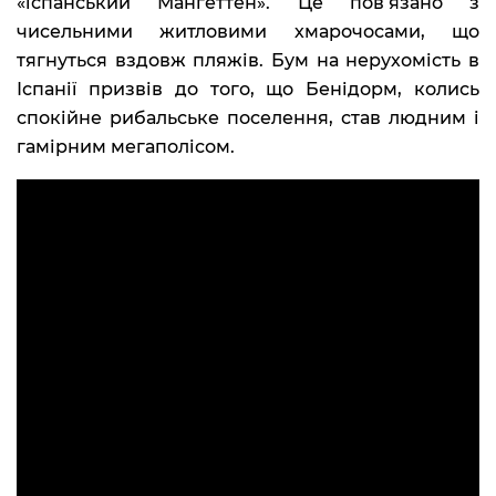
«іспанський Мангеттен». Це пов’язано з
чисельними житловими хмарочосами, що
тягнуться вздовж пляжів. Бум на нерухомість в
Іспанії призвів до того, що Бенідорм, колись
спокійне рибальське поселення, став людним і
гамірним мегаполісом.