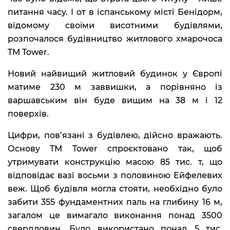
питання часу. І от в іспанському місті Бенідорм,
відомому своїми висотними будівлями,
розпочалося будівництво житлового хмарочоса
TM Tower.
Новий найвищий житловий будинок у Європі
матиме 230 м заввишки, а порівняно із
варшавським він буде вищим на 38 м і 12
поверхів.
Цифри, пов’язані з будівлею, дійсно вражають.
Основу TM Tower спроєктовано так, щоб
утримувати конструкцію масою 85 тис. т, що
відповідає вазі восьми з половиною Ейфелевих
веж. Щоб будівля могла стояти, необхідно було
забити 355 фундаментних паль на глибину 16 м,
загалом це вимагало виконання понад 3500
свердловин. Було використано понад 5 тис.