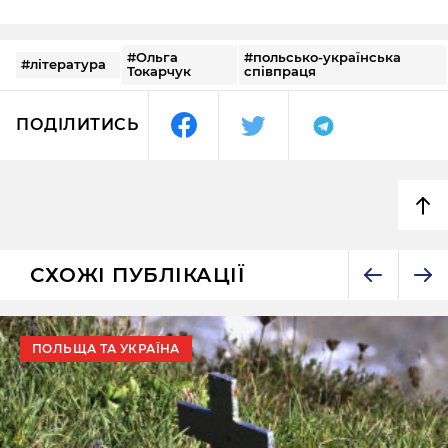
#Ольга
#польсько-українська
#література
Токарчук
співпраця
ПОДІЛИТИСЬ
СХОЖІ ПУБЛІКАЦІЇ
ПОЛЬЩА ТА УКРАЇНА