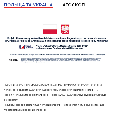
ПОЛЬЩА ТА УКРАЇНА
НАТОСКОП
Проєкт фінансує Міністерство закордонних справ РП у рамках конкурсу «Полонія та
поляки за кордоном 2023», оголошеного Канцелярією голови Ради міністрів РП.
Проєкт «Польська медійна платформа – Україна 2023–2025» реалізує фундація «Свобода і
демократія».
Публікації відображають лише погляди автора/ів і не представляють офіційну позицію
Міністерства закордонних справ РП.